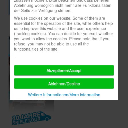
zulassen möchten. Bitte beachten Sie, dass bei einer
Ablehnung womöglich nicht mehr alle Funktionalitäten
In eigener Sache-On our own behalf
der Seite zur Verfügung stehen.
Archivierte Meldungen-News archive
We use cookies on our website. Some of them are
essential for the operation of the site, while others help
us to improve this website and the user experience
(tracking cookies). You can decide for yourself whether
you want to allow the cookies. Please note that if you
refuse, you may not be able to use all the
functionalities of the site.
.
Akzeptieren/Accept
Ablehnen/Decline
Weitere Informationen/More information