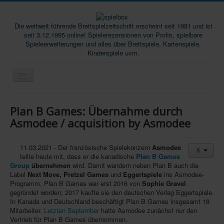
Die weltweit führende Brettspielzeitschrift erscheint seit 1981 und ist
seit 3.12.1995 online! Spielerezensionen von Profis, spielbare
Spieleerweiterungen und alles über Brettspiele, Kartenspiele,
Kinderspiele uvm.
Start
Plan B Games: Übernahme durch
Magazine
Asmodee / acquisition by Asmodee
Abos/Subscriptions
11.03.2021 - Der französische Spielekonzern
Asmodee
Podcast
teilte heute mit, dass er die kanadische
Plan B Games
Group
übernehmen
wird. Damit wandern neben Plan B auch die
SpieleMag
Label
Next Move, Pretzel Games
und
Eggertspiele
ins Asmodee-
Programm. Plan B Games war erst 2016 von
Sophie Gravel
Infos
gegründet worden; 2017 kaufte sie den deutschen Verlag Eggertspiele.
In Kanada und Deutschland beschäftigt Plan B Games insgesamt 18
Shop
Mitarbeiter.
Letzten September
hatte Asmodee zunächst nur den
Download spielbox Special 2025
Vertrieb für Plan B Games übernommen.