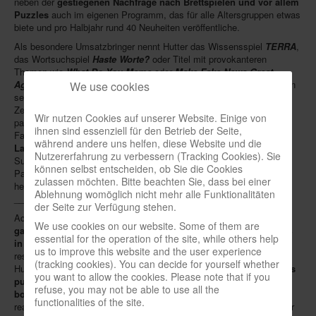
neben der
gestiegenen Nachfrage nach Brettspielen und vor allem
Puzzles
auch im eigenen Programm, das für alle Altersgruppen etwas
Newsletter
biete und pro Halbjahr rund 40 Neuheiten veröffentliche.
Spieledatenbank
Als besondere Umsatzbringer nennt Hutter das Wissensspiel
TERRA
,
das Wortsuchspiel
Haste Worte?
oder Titel mit provokanteren
Premium login
Themen wie
What Do You Meme
oder
Make Fake News Great
Again
. Erst Anfang 2020 hatte Hutter die Puzzles der Marke
Heye
in
We use cookies
Neuheiten-New Games
sein Vertriebssortiment aufgenommen und damit einen günstigen
Zeitpunkt erwischt, bevor die Warengruppe zu ihrem
Köpfe-Heads
Wir nutzen Cookies auf unserer Website. Einige von
pandemiebedingten Höhenflug ansetzte. Das Bild zeigt das
ihnen sind essenziell für den Betrieb der Seite,
Familienspiel
Captain Wonder Cape
von
Carlo
Preise-Awards
während andere uns helfen, diese Website und die
Lanzavecchia
und
Walter Obert
, in dem Toilettenpapier zum
Nutzererfahrung zu verbessern (Tracking Cookies). Sie
Branchen-/Wirtschaftsnews
Superhelden-Umhang wird; durch Beträufeln mit Wasser wird das
können selbst entscheiden, ob Sie die Cookies
Papier immer weicher, bis die darauf liegenden Häufchen schließlich
zulassen möchten. Bitte beachten Sie, dass bei einer
Interviews
herunterfallen.
(th)
Ablehnung womöglich nicht mehr alle Funktionalitäten
_____
der Seite zur Verfügung stehen.
Crowdfunding
According to the Bavarian games distributor
Hutter Trade
,
sales of
We use cookies on our website. Some of them are
games
by its own label
HUCH!
and partner publishers
rose by 56 %
Veranstaltungen-Events
essential for the operation of the site, while others help
in the first quarter
; this figure is based on data from the market
us to improve this website and the user experience
researcher
npd group / Eurotoys
. In percentage terms, this made
In eigener Sache-On our own behalf
(tracking cookies). You can decide for yourself whether
Hutter - according to its own statement - the
fastest-growing games
you want to allow the cookies. Please note that if you
publisher in Germany
Archivierte Meldungen-News archive
. In addition to the
increased demand for
refuse, you may not be able to use all the
board games and especially puzzles
, the company sees another
functionalities of the site.
reason for this in its own product range, which offered something "for