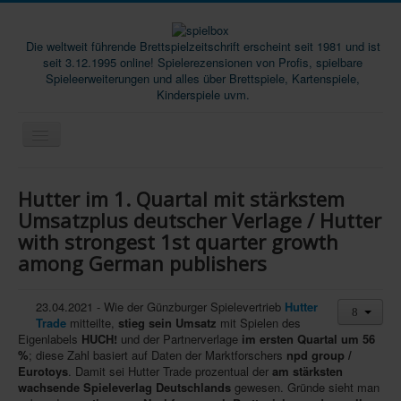
Die weltweit führende Brettspielzeitschrift erscheint seit 1981 und ist
seit 3.12.1995 online! Spielerezensionen von Profis, spielbare
Spieleerweiterungen und alles über Brettspiele, Kartenspiele,
Kinderspiele uvm.
Start
Hutter im 1. Quartal mit stärkstem
Magazine
Umsatzplus deutscher Verlage / Hutter
with strongest 1st quarter growth
Abos/Subscriptions
among German publishers
Podcast
SpieleMag
23.04.2021 - Wie der Günzburger Spielevertrieb
Hutter
Trade
mitteilte,
stieg sein Umsatz
mit Spielen des
Infos
Eigenlabels
HUCH!
und der Partnerverlage
im ersten Quartal um 56
%
; diese Zahl basiert auf Daten der Marktforschers
npd group /
Shop
Eurotoys
. Damit sei Hutter Trade prozentual der
am stärksten
wachsende Spieleverlag Deutschlands
gewesen. Gründe sieht man
Download spielbox Special 2025