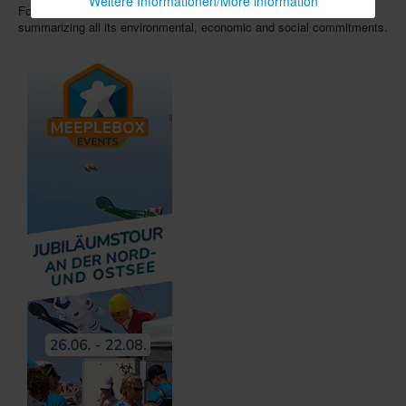
Weitere Informationen/More information
For the first time, the group also published a
sustainability report
summarizing all its environmental, economic and social commitments.