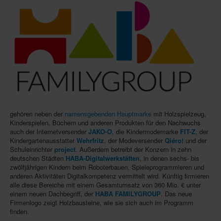
Infos
Shop
Download spielbox Special 2025
Newsletter
Spieledatenbank
Premium login
gehören neben der
namensgebenden Hauptmarke
mit Holzspielzeug,
Neuheiten-New Games
Kinderspielen, Büchern und anderen Produkten für den Nachwuchs
auch der Internetversender
JAKO-O
, die Kindermodemarke
FIT-Z
, der
Köpfe-Heads
Kindergartenausstatter
Wehrfritz
, der Modeversender
Qiéro!
und der
Schuleinrichter
project
. Außerdem betreibt der Konzern in zehn
Preise-Awards
deutschen Städten
HABA-Digitalwerkstätten
, in denen sechs- bis
Branchen-/Wirtschaftsnews
zwölfjährigen Kindern beim Roboterbauen, Spieleprogrammieren und
anderen Aktivitäten Digitalkompetenz vermittelt wird. Künftig firmieren
Interviews
alle diese Bereiche mit einem Gesamtumsatz von 360 Mio. € unter
einem neuen Dachbegriff, der
HABA FAMILYGROUP
. Das neue
Crowdfunding
Firmenlogo zeigt Holzbausteine, wie sie sich auch im Programm
finden.
Veranstaltungen-Events