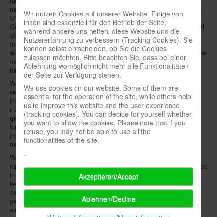
fashion brand
FIT-Z
, the kindergarten supplier
Wehrfritz
, the fashion
mail order brand
Qiéro!
and the school equipment specialist
project
.
Wir nutzen Cookies auf unserer Website. Einige von
On top of that, the group operates
digital HABA workshops
in ten
ihnen sind essenziell für den Betrieb der Seite,
German cities, where six- to twelve-year-old children are taught digital
während andere uns helfen, diese Website und die
skills through robot building, game programming and other activities.
Nutzererfahrung zu verbessern (Tracking Cookies). Sie
In the future, all of these divisions, with total sales of € 360 million,
können selbst entscheiden, ob Sie die Cookies
will operate under the new umbrella name
HABA FAMILYGROUP
. The
zulassen möchten. Bitte beachten Sie, dass bei einer
new company logo shows wooden building blocks, as they are also
Ablehnung womöglich nicht mehr alle Funktionalitäten
found in the catalogue.
der Seite zur Verfügung stehen.
With the renaming, HABA wants to emphasize its
strategic
We use cookies on our website. Some of them are
realignment
begun in 2019; among other things, it aims to meet the
essential for the operation of the site, while others help
increasing digitalization of purchasing behavior and the
us to improve this website and the user experience
internationalization of markets. HABA hopes to
increase its current
(tracking cookies). You can decide for yourself whether
group-wide sales to € 500 million by 2025
. To this end, the online
you want to allow the cookies. Please note that if you
business and distribution channels are to be further expanded,
refuse, you may not be able to use all the
including sales in North America and China. Internet sales will be
functionalities of the site.
managed by a new office in Berlin.
.
With regard to the
economic impact of the pandemic
, the group
reported that HABA and JAKO-O had achieved a "significant" increase
in sales; at the same time, however, the government had invested
Akzeptieren/Accept
less, impacting Wehrfritz (kindergartens) and project (schools). The
company described its 1st quarter of the current year as "very
Ablehnen/Decline
positive", thanks in part to the spring collections for end customers
and demand from large online retailers / resellers.