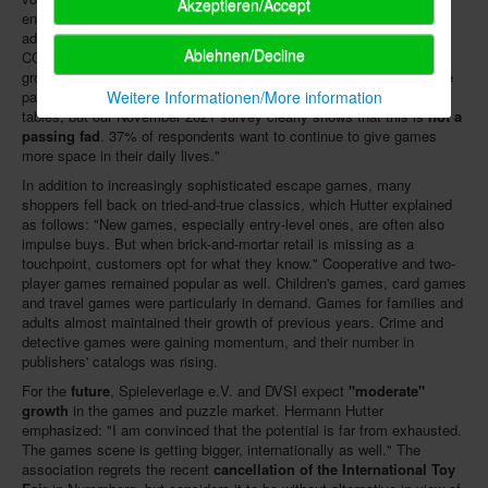
Akzeptieren/Accept
encouraging development." DVSI Managing Director
Ulrich Brobeil
added that the current boom in board games was not a German or
Ablehnen/Decline
COVID-induced phenomenon, but a global one, as shown by the
growing number of publishers and new releases over the years: "The
pandemic may have forced families to the kitchen or living room
Weitere Informationen/More information
tables, but our November 2021 survey clearly shows that this is
not a
passing fad
. 37% of respondents want to continue to give games
more space in their daily lives."
In addition to increasingly sophisticated escape games, many
shoppers fell back on tried-and-true classics, which Hutter explained
as follows: "New games, especially entry-level ones, are often also
impulse buys. But when brick-and-mortar retail is missing as a
touchpoint, customers opt for what they know." Cooperative and two-
player games remained popular as well. Children's games, card games
and travel games were particularly in demand. Games for families and
adults almost maintained their growth of previous years. Crime and
detective games were gaining momentum, and their number in
publishers' catalogs was rising.
For the
future
, Spieleverlage e.V. and DVSI expect
"moderate"
growth
in the games and puzzle market. Hermann Hutter
emphasized: "I am convinced that the potential is far from exhausted.
The games scene is getting bigger, internationally as well." The
association regrets the recent
cancellation of the International Toy