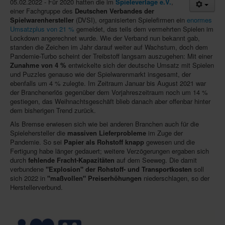
05.02.2022 - Für 2020 hatten die im
Spieleverlage e.V.
,
einer Fachgruppe des
Deutschen Verbandes der
Infos
Spielwarenhersteller
(DVSI), organisierten Spielefirmen ein
enormes
Umsatzplus von 21 %
gemeldet, das teils dem vermehrten Spielen im
Shop
Lockdown angerechnet wurde. Wie der Verband nun bekannt gab,
standen die Zeichen im Jahr darauf weiter auf Wachstum, doch dem
Download spielbox Special 2025
Pandemie-Turbo scheint der Treibstoff langsam auszugehen: Mit einer
Zunahme von 4 %
entwickelte sich der deutsche Umsatz mit Spielen
Newsletter
und Puzzles genauso wie der Spielwarenmarkt insgesamt, der
ebenfalls um 4 % zulegte. Im Zeitraum Januar bis August 2021 war
Spieledatenbank
der Branchenerlös gegenüber dem Vorjahreszeitraum noch um 14 %
Premium login
gestiegen, das Weihnachtsgeschäft blieb danach aber offenbar hinter
dem bisherigen Trend zurück.
Neuheiten-New Games
Als Bremse erwiesen sich wie bei anderen Branchen auch für die
Spielehersteller die
massiven Lieferprobleme
im Zuge der
Köpfe-Heads
Pandemie. So sei
Papier als Rohstoff knapp
gewesen und die
Fertigung habe länger gedauert; weitere Verzögerungen ergaben sich
Preise-Awards
durch
fehlende Fracht-Kapazitäten
auf dem Seeweg. Die damit
Branchen-/Wirtschaftsnews
verbundene
"Explosion" der Rohstoff- und Transportkosten
soll
sich 2022 in
"maßvollen" Preiserhöhungen
niederschlagen, so der
Interviews
Herstellerverbund.
Crowdfunding
Veranstaltungen-Events