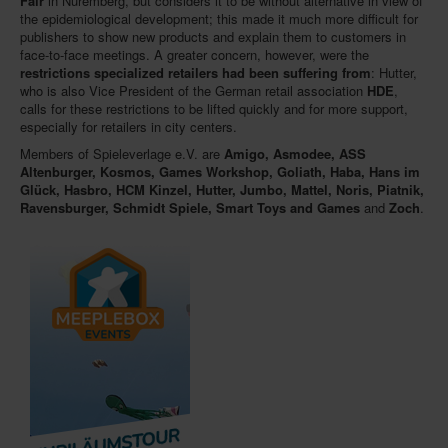
Fair
in Nuremberg, but considers it to be without alternative in view of
the epidemiological development; this made it much more difficult for
publishers to show new products and explain them to customers in
face-to-face meetings. A greater concern, however, were the
restrictions specialized retailers had been suffering from
: Hutter,
who is also Vice President of the German retail association
HDE
,
calls for these restrictions to be lifted quickly and for more support,
especially for retailers in city centers.
Members of Spieleverlage e.V. are
Amigo, Asmodee, ASS
Altenburger, Kosmos, Games Workshop, Goliath, Haba, Hans im
Glück, Hasbro, HCM Kinzel, Hutter, Jumbo, Mattel, Noris, Piatnik,
Ravensburger, Schmidt Spiele, Smart Toys and Games
and
Zoch
.