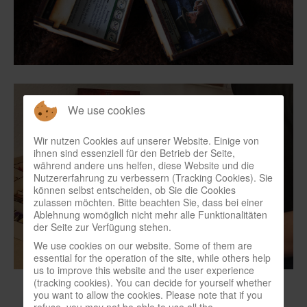
In eigener Sache-On our own behalf
Archivierte Meldungen-News archive
We use cookies
Wir nutzen Cookies auf unserer Website. Einige von
ihnen sind essenziell für den Betrieb der Seite,
während andere uns helfen, diese Website und die
Nutzererfahrung zu verbessern (Tracking Cookies). Sie
können selbst entscheiden, ob Sie die Cookies
zulassen möchten. Bitte beachten Sie, dass bei einer
Ablehnung womöglich nicht mehr alle Funktionalitäten
der Seite zur Verfügung stehen.
We use cookies on our website. Some of them are
essential for the operation of the site, while others help
us to improve this website and the user experience
(tracking cookies). You can decide for yourself whether
you want to allow the cookies. Please note that if you
refuse, you may not be able to use all the