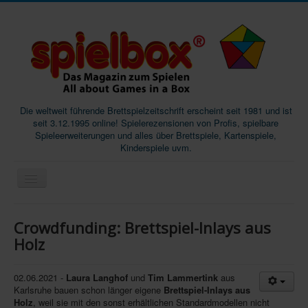
Die weltweit führende Brettspielzeitschrift erscheint seit 1981 und ist
seit 3.12.1995 online! Spielerezensionen von Profis, spielbare
Spieleerweiterungen und alles über Brettspiele, Kartenspiele,
Kinderspiele uvm.
Start
Crowdfunding: Brettspiel-Inlays aus
Magazine
Holz
Abos/Subscriptions
02.06.2021 -
Laura Langhof
und
Tim Lammertink
aus
Podcast
Karlsruhe bauen schon länger eigene
Brettspiel-Inlays aus
Holz
, weil sie mit den sonst erhältlichen Standardmodellen nicht
SpieleMag