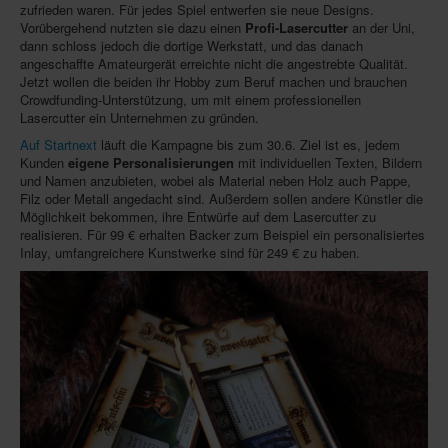
zufrieden waren. Für jedes Spiel entwerfen sie neue Designs.
Vorübergehend nutzten sie dazu einen
Profi-Lasercutter
an der Uni,
Infos
dann schloss jedoch die dortige Werkstatt, und das danach
angeschaffte Amateurgerät erreichte nicht die angestrebte Qualität.
Shop
Jetzt wollen die beiden ihr Hobby zum Beruf machen und brauchen
Download spielbox Special 2025
Crowdfunding-Unterstützung, um mit einem professionellen
Lasercutter ein Unternehmen zu gründen.
Newsletter
Auf Startnext
läuft die Kampagne bis zum 30.6. Ziel ist es, jedem
Kunden
eigene Personalisierungen
mit individuellen Texten, Bildern
Spieledatenbank
und Namen anzubieten, wobei als Material neben Holz auch Pappe,
Filz oder Metall angedacht sind. Außerdem sollen andere Künstler die
Premium login
Möglichkeit bekommen, ihre Entwürfe auf dem Lasercutter zu
realisieren. Für 99 € erhalten Backer zum Beispiel ein personalisiertes
Neuheiten-New Games
Inlay, umfangreichere Kunstwerke sind für 249 € zu haben.
Köpfe-Heads
Preise-Awards
Branchen-/Wirtschaftsnews
Interviews
Crowdfunding
Veranstaltungen-Events