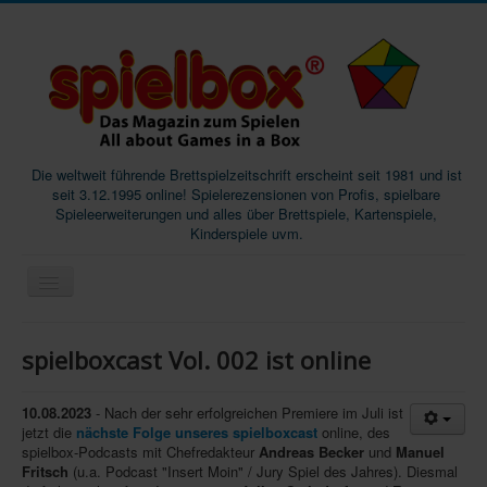
Die weltweit führende Brettspielzeitschrift erscheint seit 1981 und ist
seit 3.12.1995 online! Spielerezensionen von Profis, spielbare
Spieleerweiterungen und alles über Brettspiele, Kartenspiele,
Kinderspiele uvm.
Start
spielboxcast Vol. 002 ist online
Magazine
Abos/Subscriptions
10.08.2023
- Nach der sehr erfolgreichen Premiere im Juli ist
jetzt die
nächste Folge unseres spielboxcast
online, des
Podcast
spielbox-Podcasts mit Chefredakteur
Andreas Becker
und
Manuel
Fritsch
(u.a. Podcast "Insert Moin" / Jury Spiel des Jahres). Diesmal
SpieleMag