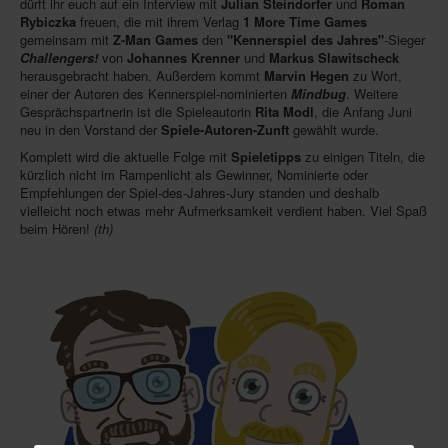
dürft ihr euch auf ein Interview mit
Julian Steindorfer
und
Roman
Rybiczka
freuen, die mit ihrem Verlag
1 More Time Games
Infos
gemeinsam mit
Z-Man Games
den
"Kennerspiel des Jahres"
-Sieger
Challengers!
von
Johannes Krenner
und
Markus Slawitscheck
Shop
herausgebracht haben. Außerdem kommt
Marvin Hegen
zu Wort,
einer der Autoren des Kennerspiel-nominierten
Mindbug
. Weitere
Download spielbox Special 2025
Gesprächspartnerin ist die Spieleautorin
Rita Modl
, die Anfang Juni
neu in den Vorstand der
Spiele-Autoren-Zunft
gewählt wurde.
Newsletter
Komplett wird die aktuelle Folge mit
Spieletipps
zu einigen Titeln, die
Spieledatenbank
kürzlich nicht im Rampenlicht als Gewinner, Nominierte oder
Empfehlungen der Spiel-des-Jahres-Jury standen und deshalb
Premium login
vielleicht noch etwas mehr Aufmerksamkeit verdient haben. Viel Spaß
beim Hören!
(th)
Neuheiten-New Games
Köpfe-Heads
Preise-Awards
Branchen-/Wirtschaftsnews
Interviews
Crowdfunding
Veranstaltungen-Events