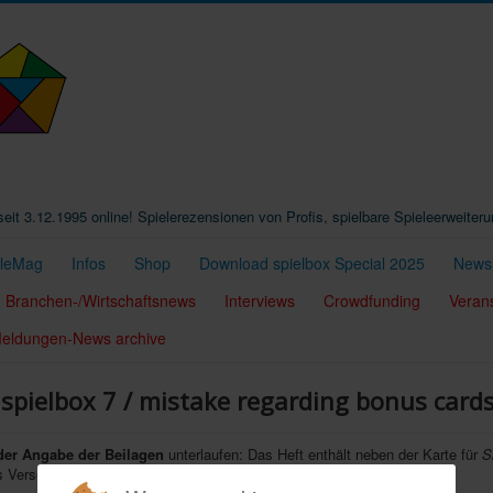
t seit 3.12.1995 online! Spielerezensionen von Profis, spielbare Spieleerweiter
eleMag
Infos
Shop
Download spielbox Special 2025
Newsl
Branchen-/Wirtschaftsnews
Interviews
Crowdfunding
Veran
 Meldungen-News archive
pielbox 7 / mistake regarding bonus cards 
 der Angabe der Beilagen
unterlaufen: Das Heft enthält neben der Karte für
S
es Versehen zu entschuldigen!