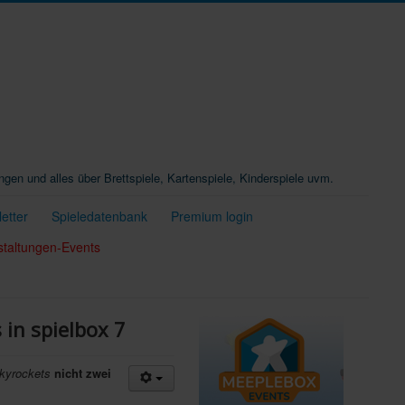
ungen und alles über Brettspiele, Kartenspiele, Kinderspiele uvm.
etter
Spieledatenbank
Premium login
staltungen-Events
in spielbox 7
kyrockets
nicht zwei