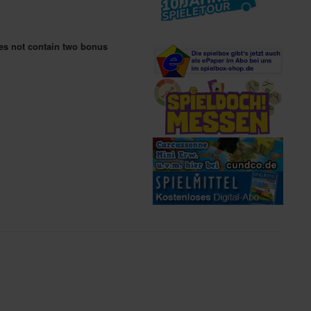
es not contain two bonus