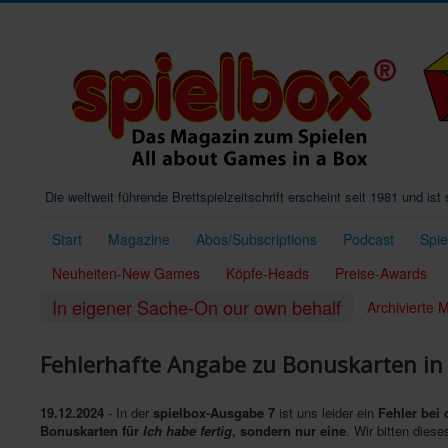
Die weltweit führende Brettspielzeitschrift erscheint seit 1981 und is
Start
Magazine
Abos/Subscriptions
Podcast
Spi
Neuheiten-New Games
Köpfe-Heads
Preise-Awards
In eigener Sache-On our own behalf
Archivierte
Fehlerhafte Angabe zu Bonuskarten in s
19.12.2024
- In der
spielbox-Ausgabe 7
ist uns leider ein
Fehler bei
Bonuskarten für
Ich habe fertig
, sondern nur eine
. Wir bitten dies