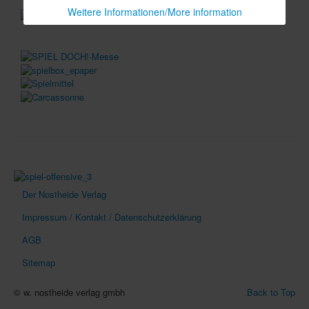
Weitere Informationen/More information
Der Nostheide Verlag
Impressum / Kontakt / Datenschutzerklärung
AGB
Sitemap
© w. nostheide verlag gmbh
Back to Top