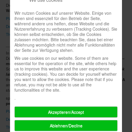
Die spielbox hat deshalb hier
Lesestoff zur sich ändernden
Newsletter
Wahrnehmung James Cooks
zusammengestellt:
Wir nutzen Cookies auf unserer Website. Einige von
Spieledatenbank
ihnen sind essenziell für den Betrieb der Seite,
Planet Wissen (deutsch)
während andere uns helfen, diese Website und die
Deutschlandfunk Kultur (deutsch)
Premium login
Nutzererfahrung zu verbessern (Tracking Cookies). Sie
können selbst entscheiden, ob Sie die Cookies
The Conversation.com (englisch)
Neuheiten-New Games
zulassen möchten. Bitte beachten Sie, dass bei einer
Ablehnung womöglich nicht mehr alle Funktionalitäten
_____
Köpfe-Heads
der Seite zur Verfügung stehen.
In spielbox 7/24, our author
Harald Schrapers
dealt with the
Preise-Awards
We use cookies on our website. Some of them are
Dortmund exhibition
“Das ist kolonial”
in his text
„Kolonialismus –
essential for the operation of the site, while others help
museal oder aktuell“
. Board games were also exhibited there.
Branchen-/Wirtschaftsnews
us to improve this website and the user experience
Schrapers was critical of the choice of theme for the new game
Cook
(tracking cookies). You can decide for yourself whether
Island
because of the eponymous navigator
James Cook
, “who laid
Interviews
you want to allow the cookies. Please note that if you
the foundations for the British colonial empire.” The publisher
Trefl SA
refuse, you may not be able to use all the
and game designer
Klaus-Jürgen Wrede
contradicted this in a
Crowdfunding
functionalities of the site.
statement in spielbox 2/2025.
Veranstaltungen-Events
.
spielbox has therefore compiled
reading material on the changing
perception of James Cook:
In eigener Sache-On our own behalf
Planet Wissen (German)
Akzeptieren/Accept
Archivierte Meldungen-News archive
Deutschlandfunk Kultur (German)
Ablehnen/Decline
The Conversation.com (English)