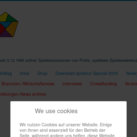
t seit 3.12.1995 online! Spielerezensionen von Profis, spielbare Spieleerweiter
eleMag
Infos
Shop
Download spielbox Special 2025
Newsl
Branchen-/Wirtschaftsnews
Interviews
Crowdfunding
Veran
 Meldungen-News archive
We use cookies
Wir nutzen Cookies auf unserer Website. Einige
von ihnen sind essenziell für den Betrieb der
Seite, während andere uns helfen, diese Website