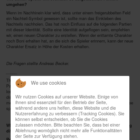
umgehen?
Wenn im Nachhinein klar wird, dass unter einem freigerubbelten Feld
ein Nachteil-Symbol gewesen ist, sollte man das Einkleben des
Nachteils nachholen. Das hat noch Einfluss auf die folgenden Partien
mit dieser Identität. Sollte eine Identität aufgeflogen sein, empfehlen
wir, einen neuen Charakter zu erstellen. Wenn der enttarnte Charakter
noch Boni erhalten hat, an die sich die Spieler erinnern, kann der neue
Charakter Ersatz in Höhe der Kosten erhalten.
Die Fragen stellte Andreas Becker.
_____
There are technical issues with
Pandemic Legacy Season 0
.
We use cookies
Passports are absolutely surveillance-proof, so to speak. Agents
losing cover are more likely to rub through the paper than expose a
Wir nutzen Cookies auf unserer Website. Einige von
disadvantage. The problem has been provisionally fixed in the
ihnen sind essenziell für den Betrieb der Seite,
meantime, and help can be found on
Asmodee's homepage
. Asmodee
während andere uns helfen, diese Website und die
spokesperson
Robin de Cleur
explains what's going on.
Nutzererfahrung zu verbessern (Tracking Cookies). Sie
können selbst entscheiden, ob Sie die Cookies
zulassen möchten. Bitte beachten Sie, dass bei einer
When did you notice the problem with covers in passports being
Ablehnung womöglich nicht mehr alle Funktionalitäten
difficult to scratch free?
der Seite zur Verfügung stehen.
Robin de Cleur:
The first reports on the subject appeared on