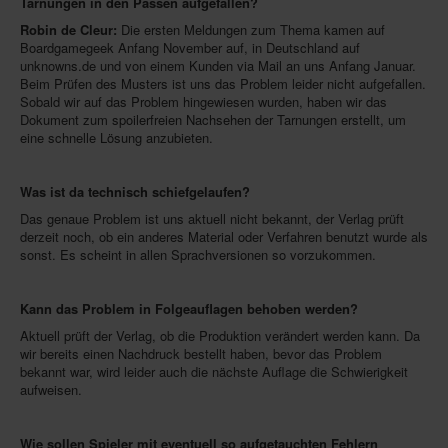
Tarnungen in den Pässen aufgefallen?
In eigener Sache-On our own behalf
Robin de Cleur:
Die ersten Meldungen zum Thema kamen auf
Boardgamegeek Anfang November auf, in Deutschland auf
Archivierte Meldungen-News archive
unknowns.de und von einem Kunden via Mail an uns Anfang Januar.
Beim Prüfen des Musters ist uns das Problem leider nicht aufgefallen.
Sobald wir auf das Problem hingewiesen wurden, haben wir das
Dokument zum spoilerfreien Nachsehen der Tarnungen erstellt, um
eine schnelle Lösung anzubieten.
Was ist da technisch schiefgelaufen?
Das genaue Problem ist uns aktuell nicht bekannt, der Verlag prüft
derzeit noch, ob ein anderes Material oder Verfahren benutzt wurde als
sonst. Es scheint in allen Sprachversionen so vorzukommen.
Kann das Problem in Folgeauflagen behoben werden?
Aktuell prüft der Verlag, ob die Produktion verändert werden kann. Da
wir bereits einen Nachdruck bestellt haben, bevor das Problem
bekannt war, wird leider auch die nächste Auflage die Schwierigkeit
aufweisen.
Wie sollen Spieler mit eventuell so aufgetauchten Fehlern