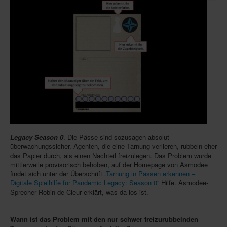
Infos
Shop
Download spielbox Special 2025
Newsletter
Spieledatenbank
Premium login
Neuheiten-New Games
Köpfe-Heads
Legacy Season 0
. Die Pässe sind sozusagen absolut
überwachungssicher. Agenten, die eine Tarnung verlieren, rubbeln eher
Preise-Awards
das Papier durch, als einen Nachteil freizulegen. Das Problem wurde
mittlerweile provisorisch behoben, auf der Homepage von Asmodee
Branchen-/Wirtschaftsnews
findet sich unter der Überschrift
„Tarnung in Pässen erkennen –
Digitale Spielhilfe für Pandemic Legacy: Season 0“
Hilfe. Asmodee-
Interviews
Sprecher Robin de Cleur erklärt, was da los ist.
Crowdfunding
Wann ist das Problem mit den nur schwer freizurubbelnden
Veranstaltungen-Events