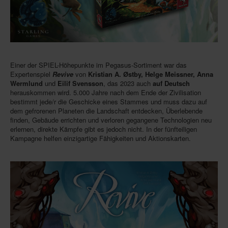
In eigener Sache-On our own behalf
Archivierte Meldungen-News archive
Einer der SPIEL-Höhepunkte im Pegasus-Sortiment war das
Expertenspiel
Revive
von
Kristian A. Østby, Helge Meissner, Anna
Wermlund
und
Eilif Svensson
, das 2023 auch
auf Deutsch
herauskommen wird. 5.000 Jahre nach dem Ende der Zivilisation
bestimmt jede/r die Geschicke eines Stammes und muss dazu auf
dem gefrorenen Planeten die Landschaft entdecken, Überlebende
finden, Gebäude errichten und verloren gegangene Technologien neu
erlernen, direkte Kämpfe gibt es jedoch nicht. In der fünfteiligen
Kampagne helfen einzigartige Fähigkeiten und Aktionskarten.