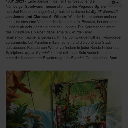
13.01.2023
- Ende Januar findet für Fachbesucher die
Nürnberger
Spielwarenmesse
statt, zu der
Pegasus Spiele
Infos
nun drei Neuheiten angekündigt hat. Eine davon ist
My lil‘ Everdell
von
James und Clarissa A. Wilson
: Wie der Name schon erahnen
Shop
lässt, ist dies eine Variante des Kennerspiels
Everdell
, bei der schon
Jüngere ab acht Jahren einsteigen können. Die Kernmechanismen
Download spielbox Special 2025
des Grundspiels bleiben dabei erhalten, wurden aber
familienkompatibel angepasst. Im Tal von Everdell gilt es, Ressourcen
Newsletter
zu sammeln, bei Paraden mitzumachen und die schönste Stadt
aufzubauen. Ressourcen-Würfel verändern in jeder Runde Felder des
Spieledatenbank
Spielplans.
My lil‘ Everdell
kommt mit einer Solo-Variante und hat
Premium login
auch die Kindergarten-Erweiterung fürs
Everdell
-Grundspiel an Bord.
Neuheiten-New Games
Köpfe-Heads
Preise-Awards
Branchen-/Wirtschaftsnews
Interviews
Crowdfunding
Veranstaltungen-Events