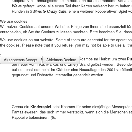
kooperativ als ahnungslose Leichtmatrosen auf eine maritime Schat
Wave
gefragt, wobei alle einen Teil ihrer Karten verkehrt herum halt
Runden in
3 Minute Crazy Café
, einem weiteren kooperativen Spiel v
We use cookies
Wir nutzen Cookies auf unserer Website. Einige von ihnen sind essenziell fü
entscheiden, ob Sie die Cookies zulassen möchten. Bitte beachten Sie, dass 
We use cookies on our website. Some of them are essential for the operation o
the cookies. Please note that if you refuse, you may not be able to use all the 
.
Seine verkaufsstarke
EXIT
-Reihe baut Kosmos im Herbst um zwei
Pu
Akzeptieren/Accept
Ablehnen/Decline
der Feder von Inka, Markus und Emely Brand gelöst werden. Besond
but not least erscheint im Oktober eine Neuauflage des 2001 veröffent
gegründet und Rohstoffe interstellar gehandelt werden.
Genau ein
Kinderspiel
hebt Kosmos für seine diesjährige Messeprä
Fantasiewesen, das sich immer versteckt, wenn sich die Menschen st
Pappteile balancieren.
(th)