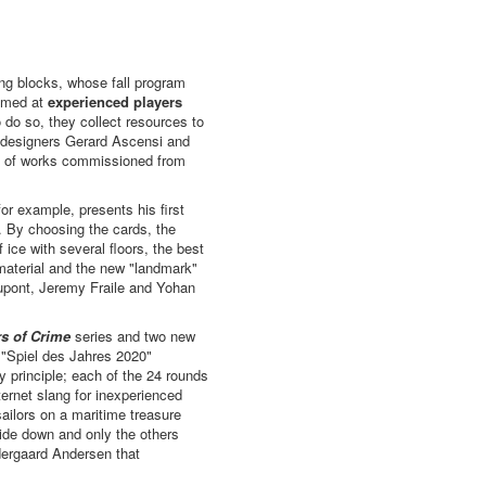
ting blocks, whose fall program
aimed at
experienced players
o do so, they collect resources to
 designers Gerard Ascensi and
es of works commissioned from
or example, presents his first
. By choosing the cards, the
ice with several floors, the best
material and the new "landmark"
ont, Jeremy Fraile and Yohan
s of Crime
series and two new
s "Spiel des Jahres 2020"
y principle; each of the 24 rounds
ernet slang for inexperienced
ailors on a maritime treasure
ide down and only the others
dergaard Andersen that