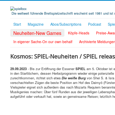
Die weltweit führende Brettspielzeitschrift erscheint seit 1981 und is
Start
Magazine
Abos/Subscriptions
Podcast
Spi
Neuheiten-New Games
Köpfe-Heads
Preise-Awa
In eigener Sache-On our own behalf
Archivierte Meldunge
Kosmos: SPIEL-Neuheiten / SPIEL relea
29.09.2023
- Bis zur Eröffnung der Essener
SPIEL
am 5. Oktober ist 
in den Startlöchern, dessen Herbstprogramm wieder einige potenzielle
zurechtkommen, richtet sich etwa
Die weiße Burg
von Shei S. & Isra 
verschachtelten Zügen die beste Position am Hof des Daimyō (Fürsten)
Vielspieler eignet sich außerdem das nach Mozarts Requiem benannt
Musikgenies machen: Über fünf Runden aus der jeweiligen Lebensphas
aufgeführt oder verkauft hat, sowie an gemeinsame Reisen; letztlich