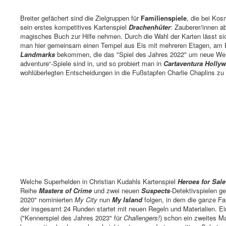
Breiter gefächert sind die Zielgruppen für
Familienspiele
, die bei Kos
sein erstes kompetitives Kartenspiel
Drachenhüter
: Zauberer/innen a
magisches Buch zur Hilfe nehmen. Durch die Wahl der Karten lässt si
man hier gemeinsam einen Tempel aus Eis mit mehreren Etagen, am E
Landmarks
bekommen, die das "Spiel des Jahres 2022" um neue Wert
adventure“-Spiele sind in, und so probiert man in
Cartaventura Holly
wohlüberlegten Entscheidungen in die Fußstapfen Charlie Chaplins zu 
Welche Superhelden in Christian Kudahls Kartenspiel
Heroes for Sale
Reihe
Masters of Crime
und zwei neuen
Suspects
-Detektivspielen g
2020" nominierten
My City
nun
My Island
folgen, in dem die ganze Fa
der insgesamt 24 Runden startet mit neuen Regeln und Materialien. 
("Kennerspiel des Jahres 2023" für
Challengers!
) schon ein zweites 