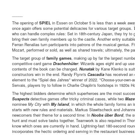
_____
The opening of
SPIEL
in Essen on October 5 is less than a week away
once again offers some potential delicacies for various target groups.
who can handle complex rules: Set in 18th-century Japan, they try to ge
bring their own family members up to the castle. Another entry suitab
Ferran Renalias turn participants into patrons of the musical genius.
Mozart, performed or sold, as well as shared travels; ultimately, the
The target group of
family games
, making up by far the largest numb
competitive card game
Drachenhüter
: Wizards ages eight and up use
contents of the book can be changed.
Nunatak
by Kane Klenko is suit
constructors win in the end. Randy Flynn's
Cascadia
has received an
element to the "Spiel des Jahres" winner of 2022. "Choose-your-own-
Servais, players try to follow in Charlie Chaplin's footsteps in 1920s H
The highest bidders determine which superheroes are the most succes
Suspects
detective games offer tricky criminal cases, while two
Maze
nominee
My City
with
My Island
, in which the whole family forms an i
starts with new rules and materials. Markus Slawitscheck and Johann
newcomers their theme for a second time: In
Noobs über Bord
, the 
hunt and must solve tasks together. Teamwork is also required in T
know which ones are currently in hand. Lightning-fast 180-second rou
incorporates the hectic ordering and serving in the restaurant business