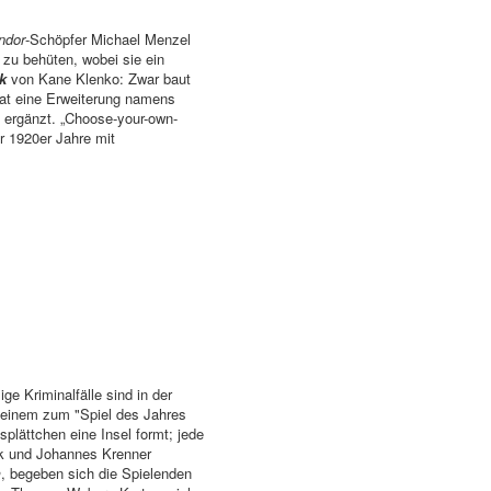
ndor
-Schöpfer Michael Menzel
 zu behüten, wobei sie ein
k
von Kane Klenko: Zwar baut
at eine Erweiterung namens
 ergänzt. „Choose-your-own-
 1920er Jahre mit
ge Kriminalfälle sind in der
t seinem zum "Spiel des Jahres
plättchen eine Insel formt; jede
ck und Johannes Krenner
m
, begeben sich die Spielenden