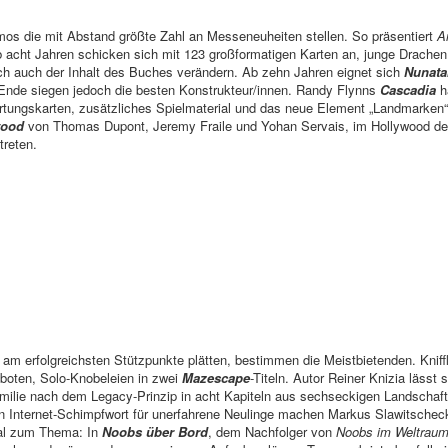
mos die mit Abstand größte Zahl an Messeneuheiten stellen. So präsentiert
A
b acht Jahren schicken sich mit 123 großformatigen Karten an, junge Drachen
ch auch der Inhalt des Buches verändern. Ab zehn Jahren eignet sich
Nunata
nde siegen jedoch die besten Konstrukteur/innen. Randy Flynns
Cascadia
h
ungskarten, zusätzliches Spielmaterial und das neue Element „Landmarken“
wood
von Thomas Dupont, Jeremy Fraile und Yohan Servais, im Hollywood der
treten.
am erfolgreichsten Stützpunkte plätten, bestimmen die Meistbietenden. Kniffli
eboten, Solo-Knobeleien in zwei
Mazescape
-Titeln. Autor Reiner Knizia läss
milie nach dem Legacy-Prinzip in acht Kapiteln aus sechseckigen Landschafts
Ein Internet-Schimpfwort für unerfahrene Neulinge machen Markus Slawitsche
Mal zum Thema: In
Noobs über Bord
, dem Nachfolger von
Noobs im Weltrau