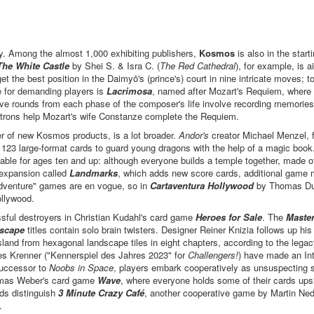
. Among the almost 1,000 exhibiting publishers,
Kosmos
is also in the star
The White Castle
by Shei S. & Isra C. (
The Red Cathedral
), for example, is 
t the best position in the Daimyō's (prince's) court in nine intricate moves; t
le for demanding players is
Lacrimosa
, named after Mozart's Requiem, where
 Five rounds from each phase of the composer's life involve recording memori
 patrons help Mozart's wife Constanze complete the Requiem.
er of new Kosmos products, is a lot broader.
Andor's
creator Michael Menzel, f
 123 large-format cards to guard young dragons with the help of a magic book
able for ages ten and up: although everyone builds a temple together, made of 
 expansion called
Landmarks
, which adds new score cards, additional game 
adventure" games are en vogue, so in
Cartaventura Hollywood
by Thomas Dup
ollywood.
sful destroyers in Christian Kudahl's card game
Heroes for Sale
. The
Master
scape
titles contain solo brain twisters. Designer Reiner Knizia follows up hi
sland from hexagonal landscape tiles in eight chapters, according to the legac
es Krenner ("Kennerspiel des Jahres 2023" for
Challengers!
) have made an Int
successor to
Noobs in Space
, players embark cooperatively as unsuspecting s
homas Weber's card game
Wave
, where everyone holds some of their cards ups
nds distinguish
3 Minute Crazy Café
, another cooperative game by Martin Ne
.