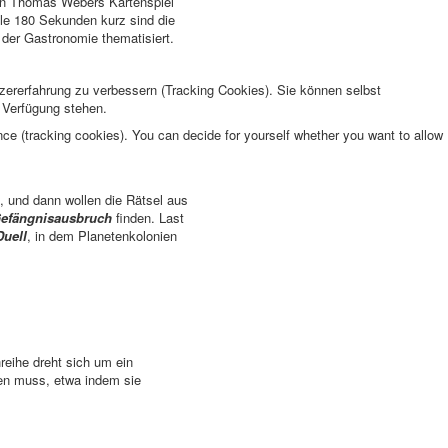
in Thomas Webers Kartenspiel
lle 180 Sekunden kurz sind die
 der Gastronomie thematisiert.
tzererfahrung zu verbessern (Tracking Cookies). Sie können selbst
r Verfügung stehen.
nce (tracking cookies). You can decide for yourself whether you want to allow
, und dann wollen die Rätsel aus
 Gefängnisausbruch
finden. Last
Duell
, in dem Planetenkolonien
eihe dreht sich um ein
den muss, etwa indem sie