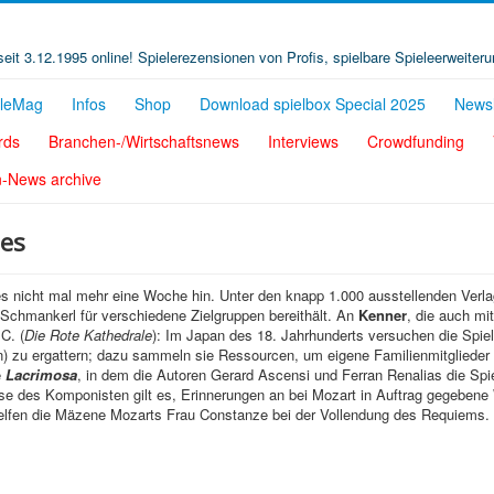
t seit 3.12.1995 online! Spielerezensionen von Profis, spielbare Spieleerweiter
eleMag
Infos
Shop
Download spielbox Special 2025
Newsl
rds
Branchen-/Wirtschaftsnews
Interviews
Crowdfunding
n-News archive
ses
es nicht mal mehr eine Woche hin. Unter den knapp 1.000 ausstellenden Verl
 Schmankerl für verschiedene Zielgruppen bereithält. An
Kenner
, die auch m
C. (
Die Rote Kathedrale
): Im Japan des 18. Jahrhunderts versuchen die Spiel
 zu ergattern; dazu sammeln sie Ressourcen, um eigene Familienmitglieder b
e
Lacrimosa
, in dem die Autoren Gerard Ascensi und Ferran Renalias die Spi
e des Komponisten gilt es, Erinnerungen an bei Mozart in Auftrag gegebene 
 helfen die Mäzene Mozarts Frau Constanze bei der Vollendung des Requiems.