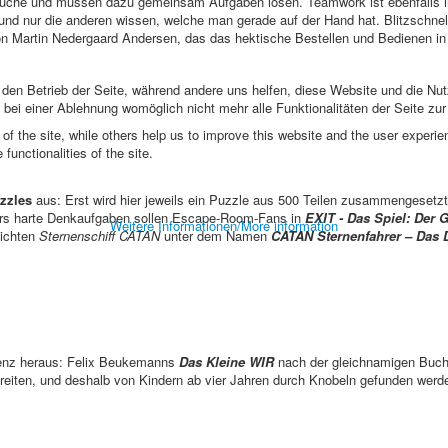
zsuche und müssen dazu gemeinsam Aufgaben lösen. Teamwork ist ebenfalls 
en und nur die anderen wissen, welche man gerade auf der Hand hat. Blitzschne
on Martin Nedergaard Andersen, das das hektische Bestellen und Bedienen in
r den Betrieb der Seite, während andere uns helfen, diese Website und die Nu
bei einer Ablehnung womöglich nicht mehr alle Funktionalitäten der Seite zu
f the site, while others help us to improve this website and the user experie
functionalities of the site.
zzles
aus: Erst wird hier jeweils ein Puzzle aus 500 Teilen zusammengesetzt
ers harte Denkaufgaben sollen Escape-Room-Fans in
EXIT - Das Spiel: Der
Weitere Informationen/More information
lichten
Sternenschiff CATAN
unter dem Namen
CATAN Sternenfahrer – Das 
senz heraus: Felix Beukemanns
Das Kleine WIR
nach der gleichnamigen Buchr
reiten, und deshalb von Kindern ab vier Jahren durch Knobeln gefunden wer