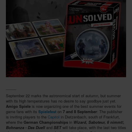
_____
September 22 marks the astronomical start of autumn, but summer
with its high temperatures has no desire to say goodbye just yet.
Amigo Spiele
is now organizing one of the best summer events for
game fans with its
Spielefest
on
7 and 8 September
: The publisher
is inviting players to the
Capitol
in Dietzenbach, south of Frankfurt,
where the
German Championships
in
Wizard, Saboteur, 6 nimmt!,
Bohnanza - Das Duell
and
SET
will take place, with the last two titles