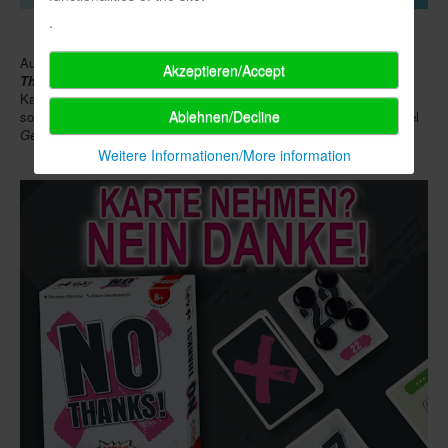
.
Auch Ablehnungen können zum Sieg führen, zumindest bei
No
Akzeptieren/Accept
Thanks!
(ca. 10,99 €) von
Thorsten Gimmler
: Man darf hier zu
Karten "nein danke!" sagen, die Minuspunkte bringen, aber nur
Ablehnen/Decline
solange man genug Spielsteine hat. Amigo legte hier das Kartenspiel
Geschenkt
neu auf und erweiterte es um neue Sonderkarten.
Weitere Informationen/More information