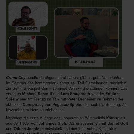
Infos
Shop
Download spielbox Special 2025
Newsletter
Spieledatenbank
Premium login
Neuheiten-New Games
Crime City
bereits durchgesuchtet haben, gibt es gute Nachrichten.
Köpfe-Heads
Im Sommer des kommenden Jahres soll
Teil 2
erscheinen, möglichst
zur Berlin Brettspiel Con – so diese denn wird stattfinden können. Das
Preise-Awards
verrieten
Michael Schmitt
und
Lars Frauenrath
von der
Edition
Spielwiese
am Freitag im Talk mit
Peter Berneiser
im Rahmen der
Branchen-/Wirtschaftsnews
aktuellen
Conspiracy
von
Pegasus-Spiele
, die noch bis Sonntag, 29.
November im Netz zu erleben ist.
Interviews
Nachdem die erste Auflage des kooperativen Wimmelbild-Krimispiels
Crowdfunding
aus der Feder von
Johannes Sich
, das er zusammen mit
Daniel Goll
und
Tobias Jochinke
entwickelt und das jetzt schon Kultstatus
Veranstaltungen-Events
erlangt hat, schnell ausverkauft war, ist die erste Charge der