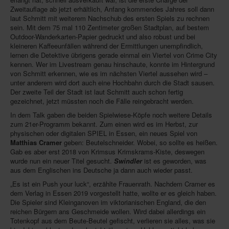
Zweitauflage ab jetzt erhältlich, Anfang kommendes Jahres soll dann
In eigener Sache-On our own behalf
laut Schmitt mit weiterem Nachschub des ersten Spiels zu rechnen
sein. Mit dem 75 mal 110 Zentimeter großen Stadtplan, auf bestem
Archivierte Meldungen-News archive
Outdoor-Wanderkarten-Papier gedruckt und also robust und bei
kleineren Kaffeeunfällen während der Ermittlungen unempfindlich,
lernen die Detektive übrigens gerade einmal ein Viertel von Crime City
kennen. Wer im Livestream genau hinschaute, konnte im Hintergrund
von Schmitt erkennen, wie es im nächsten Viertel aussehen wird –
unter anderem wird dort auch eine Hochbahn durch die Stadt sausen.
Der zweite Teil der Stadt ist laut Schmitt auch schon fertig
gezeichnet, jetzt müssten noch die Fälle reingebracht werden.
In dem Talk gaben die beiden Spielwiese-Köpfe noch weitere Details
zum 21er-Programm bekannt. Zum einen wird es im Herbst, zur
physischen oder digitalen SPIEL in Essen, ein neues Spiel von
Matthias Cramer
geben: Beutelschneider. Wobei, so sollte es heißen.
Gab es aber erst 2018 von Krimsus Krimskrams-Kiste, deswegen
wurde nun ein neuer Titel gesucht.
Swindler
ist es geworden, was
aus dem Englischen ins Deutsche ja dann auch wieder passt.
„Es ist ein Push your luck“, erzählte Frauenrath. Nachdem Cramer es
dem Verlag in Essen 2019 vorgestellt hatte, wollte er es gleich haben.
Die Spieler sind Kleinganoven im viktorianischen England, die den
reichen Bürgern ans Geschmeide wollen. Wird dabei allerdings ein
Totenkopf aus dem Beute-Beutel gefischt, verlieren sie alles, was sie