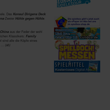
iele. Das
Konsul Dirigens Deck
rna
-Zweier
Höhle gegen Höhle
.
 China
aus der Feder der wohl
lichen Klassikers:
Family
 sind alle die Köpfe eines
ie …
(ab)