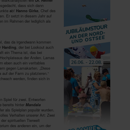
e Marktanalysten wie
Dr. Reiner
ausgedacht, dass sich dann
unkte
a
b!
Hanno Girke
, Chef des
gen. Er setzt in diesem Jahr auf
en im Rahmen der lediglich als
piel, das da irgendwann kommen
r Harding
, der bei Lookout auch
aft ein Thema ist, das bei
n Hochplateaus der Anden. Lamas
ern eben auch ein veritables
uern gegen Lamakarten. „Diese
 auf der Farm zu platzieren.“
schwach werden, finden sich in
n Spiel für zwei. Entworfen
e bereits hinter
Mandala
er als Spielplan populär wurden.
lles Verhalten unserer Art: Zwei
der spirituellen Tierwelt
torium des anderen ein, um der