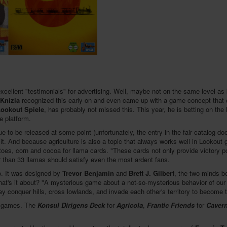
ellent "testimonials" for advertising. Well, maybe not on the same level as 
 Knizia
recognized this early on and even came up with a game concept that 
ookout Spiele
, has probably not missed this. This year, he is betting on t
e platform.
ue to be released at some point (unfortunately, the entry in the fair catalog d
it. And because agriculture is also a topic that always works well in Lookout ga
toes, corn and cocoa for llama cards. "These cards not only provide victory po
 than 33 llamas should satisfy even the most ardent fans.
wo. It was designed by
Trevor Benjamin
and
Brett J. Gilbert
, the two minds 
hat's it about? "A mysterious game about a not-so-mysterious behavior of ou
hey conquer hills, cross lowlands, and invade each other's territory to become th
games. The
Konsul Dirigens Deck
for
Agricola
,
Frantic Friends
for
Caver