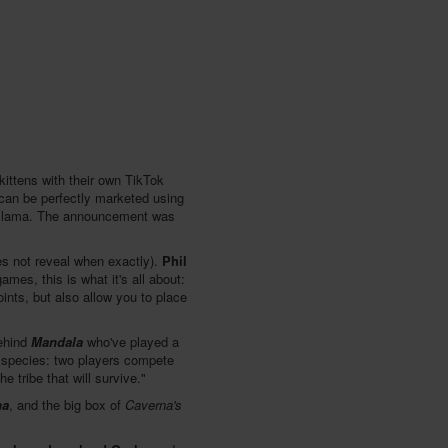
kittens with their own TikTok
can be perfectly marketed using
he llama. The announcement was
oes not reveal when exactly).
Phil
mes, this is what it's all about:
ints, but also allow you to place
behind
Mandala
who've played a
r species: two players compete
e tribe that will survive."
na
, and the big box of
Caverna's