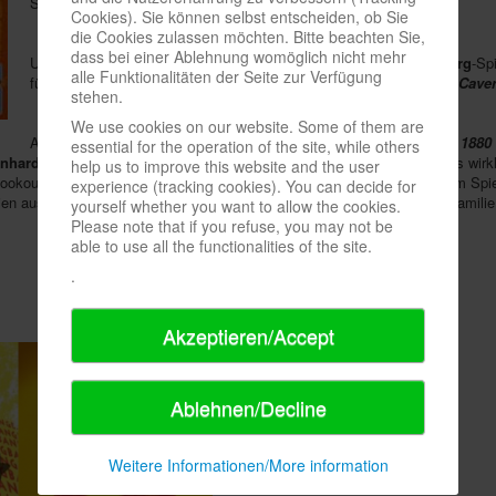
Stamm zu werden, der weiterleben wird.“
Cookies). Sie können selbst entscheiden, ob Sie
die Cookies zulassen möchten. Bitte beachten Sie,
dass bei einer Ablehnung womöglich nicht mehr
Und sonst? Nun, natürlich gibt es Erweiterungen für
Uwe Rosenberg
-Sp
alle Funktionalitäten der Seite zur Verfügung
für
Agricola
,
Frantic Friends
für
Caverna
sowie die Big Box vom
Cave
stehen.
We use cookies on our website. Some of them are
Ach ja. Lookout beschenkt die 18xx-Gemeinde noch, und zwar mit
1880
essential for the operation of the site, while others
nhard Orgler
und
Helmut Ohley
. Zudem gibt es die Wiedergeburt eines wirk
help us to improve this website and the user
Lookout-Mutter Mayfair Games erschienen, kommt nun zurück. In diesem Spiel
experience (tracking cookies). You can decide for
en aus der Stadt zu vertreiben, denn sie ist zu klein für mehr als eine Famil
yourself whether you want to allow the cookies.
Please note that if you refuse, you may not be
able to use all the functionalities of the site.
.
Akzeptieren/Accept
Ablehnen/Decline
Weitere Informationen/More information