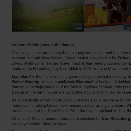
_____
Lookout Spiele goes to the llamas
Obviously, llamas are among the most popular animals and therefore exc
account, but still close behind. Clever market analysts like
Dr. Reiner
a New World camel.
Hanno Girke
, head of
Asmodee
group member
L
made at the Nuremberg Toy Fair, which in 2021 exists only as an onlin
Llamaland
is the title of a family game relying on animal marketing, d
Walker Harding
, who also published
Bärenpark
at Lookout, is behind 
farming in the high plateaus of the Andes. Highland farmers trade pota
a llama on the farm." A game should take around 45 minutes; no fewer
As is practically a tradition at Lookout, there's also a new game for t
major role in making bonsai table runners popular as a game board. W
for dominance of the Great Plains! With the help of spiritual wildlife, t
What else? Well, of course, there are expansions for
Uwe Rosenberg
two-player edition
Cave vs Cave
.