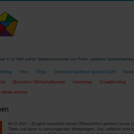
t seit 3.12.1995 online! Spielerezensionen von Profis, spielbare Spieleerweiter
eleMag
Infos
Shop
Download spielbox Special 2025
Newsl
rds
Branchen-/Wirtschaftsnews
Interviews
Crowdfunding
n-News archive
men
26.01.2021 – [English translation below] Offensichtlich gehören Lamas z
Tieren und damit zu hervorragenden Werbeträgern. Gut, vielleicht nicht 