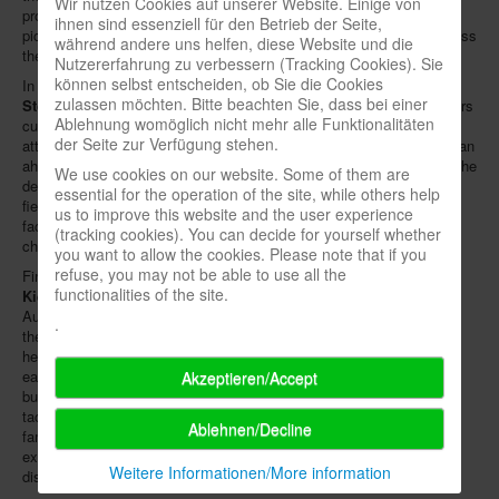
Wir nutzen Cookies auf unserer Website. Einige von
prove their mental "health". In each round, the test subject links the
ihnen sind essenziell für den Betrieb der Seite,
pictures face-down with word cards, whereupon the teams try to guess
während andere uns helfen, diese Website und die
the word-picture pairs.
Nutzererfahrung zu verbessern (Tracking Cookies). Sie
können selbst entscheiden, ob Sie die Cookies
In
Juicy Fruits
, the second summer release, designer
Christian
zulassen möchten. Bitte beachten Sie, dass bei einer
Stöhr
varies a well-known sliding puzzle principle: One to four players
Ablehnung womöglich nicht mehr alle Funktionalitäten
cultivate exotic fruits on an island to deliver them to ships and also
der Seite zur Verfügung stehen.
attract tourism companies. To do this, they need timing and must plan
ahead, because other players can snatch away industries and only the
We use cookies on our website. Some of them are
departure of full ships frees up space for new fruit cultivation. Each
essential for the operation of the site, while others help
field over which a harvest tile is moved yields one fruit. A "juice
us to improve this website and the user experience
factory" module is intended to offer experienced players new
(tracking cookies). You can decide for yourself whether
challenges.
you want to allow the cookies. Please note that if you
refuse, you may not be able to use all the
Finally,
Savannah Park
, the new work by designer duo
Michael
functionalities of the site.
Kiesling
and
Wolfgang Kramer
, is expected to be released in
August. It takes one to four players to Africa, where they optimize
.
their own safari park by gathering animals into the largest possible
herds. In each round, one person decides for everyone which animal
each player should relocate. However, one should also reckon with
Akzeptieren/Accept
bush fires and provide enough food, water and tree shade. Despite
tactical planning,
Savannah Park
is also meant to be suitable for
Ablehnen/Decline
families and beginners due to its simple rules. A variant for
experienced park operators is on board as well. All three titles are
Weitere Informationen/More information
distributed by
Pegasus Spiele
.