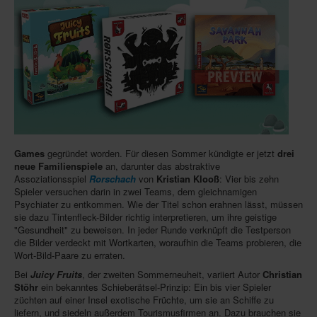
Infos
Shop
Download spielbox Special 2025
Newsletter
Spieledatenbank
Premium login
Games
gegründet worden. Für diesen Sommer kündigte er jetzt
drei
Neuheiten-New Games
neue Familienspiele
an, darunter das abstraktive
Assoziationsspiel
Rorschach
von
Kristian Klooß
: Vier bis zehn
Köpfe-Heads
Spieler versuchen darin in zwei Teams, dem gleichnamigen
Psychiater zu entkommen. Wie der Titel schon erahnen lässt, müssen
Preise-Awards
sie dazu Tintenfleck-Bilder richtig interpretieren, um ihre geistige
"Gesundheit" zu beweisen. In jeder Runde verknüpft die Testperson
Branchen-/Wirtschaftsnews
die Bilder verdeckt mit Wortkarten, woraufhin die Teams probieren, die
Wort-Bild-Paare zu erraten.
Interviews
Bei
Juicy Fruits
, der zweiten Sommerneuheit, variiert Autor
Christian
Stöhr
ein bekanntes Schieberätsel-Prinzip: Ein bis vier Spieler
Crowdfunding
züchten auf einer Insel exotische Früchte, um sie an Schiffe zu
Veranstaltungen-Events
liefern, und siedeln außerdem Tourismusfirmen an. Dazu brauchen sie