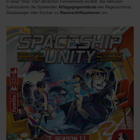
in einer "Star Trek"-ähnlichen Fernsehserie erzählt: Als Rekruten
funktionieren die Spielenden
Alltagsgegenstände
wie Regenschirme,
Infos
Staubsauger oder Socken zu
Raumschiffsystemen
um.
Shop
Download spielbox Special 2025
Newsletter
Spieledatenbank
Premium login
Neuheiten-New Games
Köpfe-Heads
Preise-Awards
Branchen-/Wirtschaftsnews
Interviews
Crowdfunding
Veranstaltungen-Events