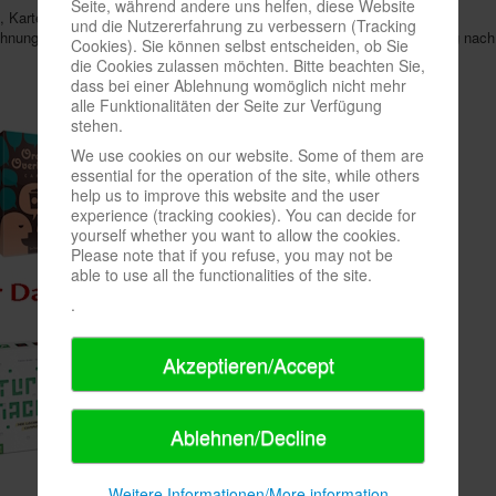
Seite, während andere uns helfen, diese Website
 Karten-Trios mit gleichen Zahlen zu sammeln.
und die Nutzererfahrung zu verbessern (Tracking
hnung eines dreistelligen Codes durch den Ur-Computer von Alan Turing nac
Cookies). Sie können selbst entscheiden, ob Sie
die Cookies zulassen möchten. Bitte beachten Sie,
dass bei einer Ablehnung womöglich nicht mehr
alle Funktionalitäten der Seite zur Verfügung
stehen.
We use cookies on our website. Some of them are
essential for the operation of the site, while others
help us to improve this website and the user
experience (tracking cookies). You can decide for
yourself whether you want to allow the cookies.
Please note that if you refuse, you may not be
able to use all the functionalities of the site.
.
Akzeptieren/Accept
Ablehnen/Decline
Weitere Informationen/More information