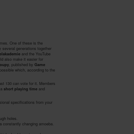
ames. One of these is the
 by several generations together
ielakademie
and the YouTube
ld also make it easier for
oupy
, published by
Game
 possible which, according to the
east 130 can vote for it. Members
 a
short playing time
and
nsional specifications from your
ough holes.
n a constantly changing amoeba.