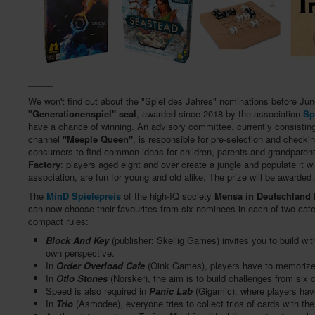
_____
We won't find out about the "Spiel des Jahres" nominations before Jun
"Generationenspiel" seal
, awarded since 2018 by the association
Sp
have a chance of winning. An advisory committee, currently consistin
channel
"Meeple Queen"
, is responsible for pre-selection and checki
consumers to find common ideas for children, parents and grandparent
Factory
: players aged eight and over create a jungle and populate it w
association, are fun for young and old alike. The prize will be awarded
The
MinD Spielepreis
of the high-IQ society
Mensa in Deutschland
h
can now choose their favourites from six nominees in each of two cate
compact rules:
Block And Key
(publisher: Skellig Games) invites you to build wit
own perspective.
In
Order Overload Cafe
(Oink Games), players have to memorize o
In
Otlo Stones
(Norsker), the aim is to build challenges from six 
Speed is also required in
Panic Lab
(Gigamic), where players have
In
Trio
(Asmodee), everyone tries to collect trios of cards with 