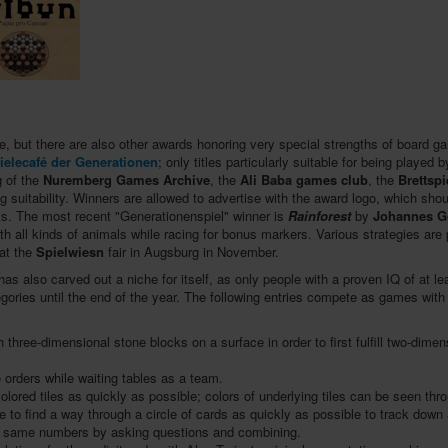
e, but there are also other awards honoring very special strengths of board g
ielecafé der Generationen
; only titles particularly suitable for being played
g of the
Nuremberg Games Archive
, the
Ali Baba games club
, the
Brettsp
ng suitability. Winners are allowed to advertise with the award logo, which shou
s. The most recent "Generationenspiel" winner is
Rainforest
by
Johannes G
ith all kinds of animals while racing for bonus markers. Various strategies are
 at the
Spielwiesn
fair in Augsburg in November.
as also carved out a niche for itself, as only people with a proven IQ of at l
gories until the end of the year. The following entries compete as games with
h three-dimensional stone blocks on a surface in order to first fulfill two-dime
rders while waiting tables as a team.
colored tiles as quickly as possible; colors of underlying tiles can be seen thr
 to find a way through a circle of cards as quickly as possible to track dow
the same numbers by asking questions and combining.