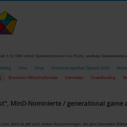
t seit 3.12.1995 online! Spielerezensionen von Profis, spielbare Spieleerweiter
eleMag
Infos
Shop
Download spielbox Special 2025
Newsl
s
Branchen-/Wirtschaftsnews
Interviews
Crowdfunding
Ve
est", MinD-Nominierte / generational game 
im Juni, doch es gibt auch andere Auszeichnungen, die ganz besondere Stärk