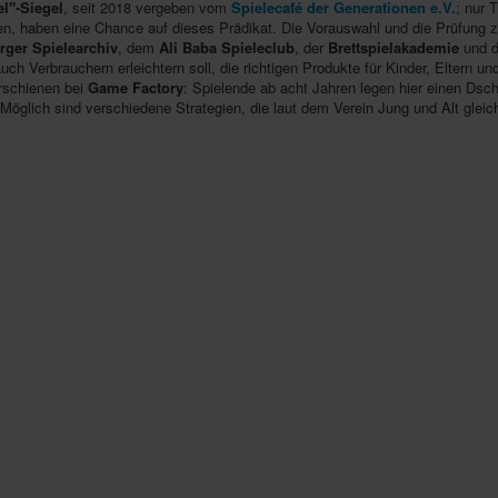
l"-Siegel
, seit 2018 vergeben vom
Spielecafé der Generationen e.V.
; nur 
, haben eine Chance auf dieses Prädikat. Die Vorauswahl und die Prüfung zu
rger Spielearchiv
, dem
Ali Baba Spieleclub
, der
Brettspielakademie
und 
 Verbrauchern erleichtern soll, die richtigen Produkte für Kinder, Eltern un
erschienen bei
Game Factory
: Spielende ab acht Jahren legen hier einen Dsc
Möglich sind verschiedene Strategien, die laut dem Verein Jung und Alt glei