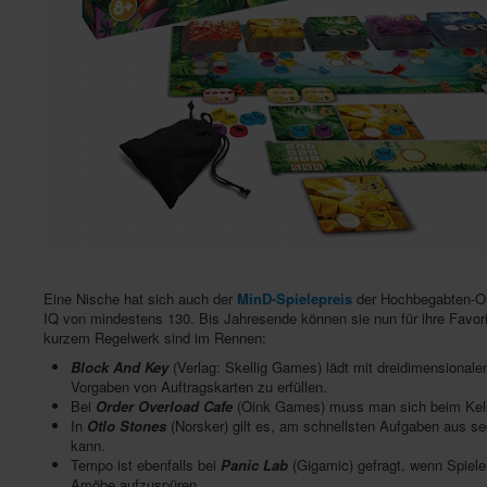
Eine Nische hat sich auch der
MinD-Spielepreis
der Hochbegabten-O
IQ von mindestens 130. Bis Jahresende können sie nun für ihre Favori
kurzem Regelwerk sind im Rennen:
Block And Key
(Verlag: Skellig Games) lädt mit dreidimensional
Vorgaben von Auftragskarten zu erfüllen.
Bei
Order Overload Cafe
(Oink Games) muss man sich beim Kell
In
Otlo Stones
(Norsker) gilt es, am schnellsten Aufgaben aus s
kann.
Tempo ist ebenfalls bei
Panic Lab
(Gigamic) gefragt, wenn Spiele
Amöbe aufzuspüren.