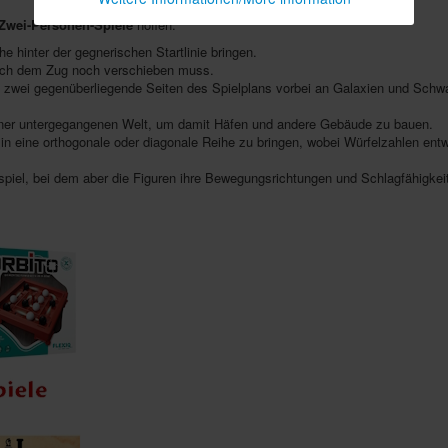
Zwei-Personen-Spiele
hoffen:
e hinter der gegnerischen Startlinie bringen.
nach dem Zug noch verschieben muss.
 zwei gegenüberliegende Seiten des Spielplans vorbei an Galaxien und Schw
er untergegangenen Welt, um damit Häfen und andere Gebäude zu bauen.
 in eine orthogonale oder diagonale Reihe zu bringen, wobei Würfelzahlen entw
spiel, bei dem aber die Figuren ihre Bewegungsrichtungen und Schlagfähigke