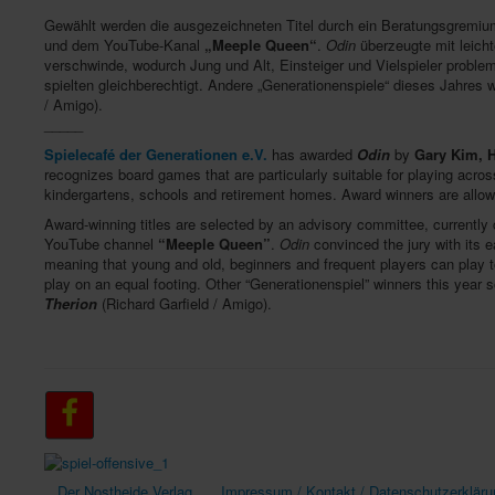
Gewählt werden die ausgezeichneten Titel durch ein Beratungsgremi
und dem YouTube-Kanal
„Meeple Queen“
.
Odin
überzeugte mit leicht
verschwinde, wodurch Jung und Alt, Einsteiger und Vielspieler problem
spielten gleichberechtigt. Andere „Generationenspiele“ dieses Jahres 
/ Amigo).
_____
Spielecafé der Generationen e.V.
has awarded
Odin
by
Gary Kim, 
recognizes board games that are particularly suitable for playing acros
kindergartens, schools and retirement homes. Award winners are allowe
Award-winning titles are selected by an advisory committee, currently 
YouTube channel
“Meeple Queen”
.
Odin
convinced the jury with its 
meaning that young and old, beginners and frequent players can play t
play on an equal footing. Other “Generationenspiel” winners this year 
Therion
(Richard Garfield / Amigo).
Der Nostheide Verlag
Impressum / Kontakt / Datenschutzerkläru