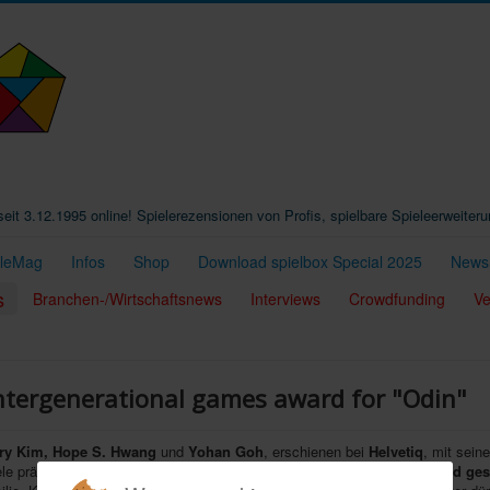
t seit 3.12.1995 online! Spielerezensionen von Profis, spielbare Spieleerweiter
eleMag
Infos
Shop
Download spielbox Special 2025
Newsl
s
Branchen-/Wirtschaftsnews
Interviews
Crowdfunding
Ve
intergenerational games award for "Odin"
ry Kim, Hope S. Hwang
und
Yohan Goh
, erschienen bei
Helvetiq
, mit sei
e prämiert, die sich besonders dazu eignen,
generationenübergreifend ges