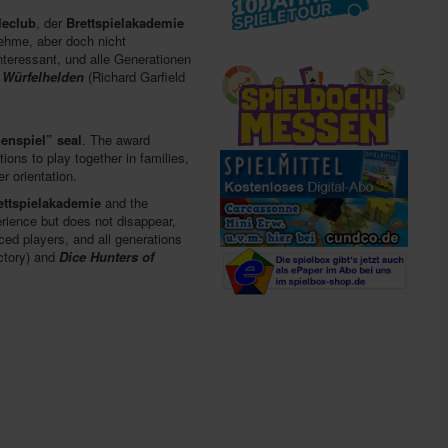
leclub
, der
Brettspielakademie
nehme, aber doch nicht
nteressant, und alle Generationen
d
Würfelhelden
(Richard Garfield
enspiel” seal
. The award
ions to play together in families,
r orientation.
ettspielakademie
and the
rience but does not disappear,
ced players, and all generations
ctory) and
Dice Hunters of