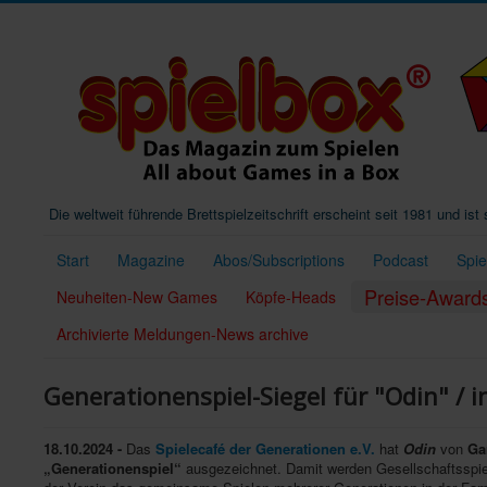
Die weltweit führende Brettspielzeitschrift erscheint seit 1981 und is
Start
Magazine
Abos/Subscriptions
Podcast
Spi
Preise-Award
Neuheiten-New Games
Köpfe-Heads
Archivierte Meldungen-News archive
Generationenspiel-Siegel für "Odin" / 
18.10.2024 -
Das
Spielecafé der Generationen e.V.
hat
Odin
von
Ga
„Generationenspiel“
ausgezeichnet. Damit werden Gesellschaftsspiel