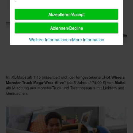
Akzeptieren/Accept
Ablehnen/Decline
Weitere Informationen/More information
Im XL-Maßstab 1:15 präsentiert sich der ferngesteuerte
„Hot Wheels
Monster Truck Mega-Wrex Alive“
(ab 5 Jahren / 74,99 €) von
Mattel
als Mischung aus Monster-Truck und Tyrannosaurus mit Lichtern und
Geräuschen.