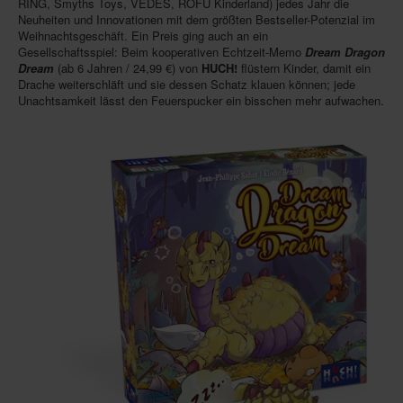
RING, Smyths Toys, VEDES, ROFU Kinderland) jedes Jahr die
Neuheiten und Innovationen mit dem größten Bestseller-Potenzial im
Infos
Weihnachtsgeschäft. Ein Preis ging auch an ein
Gesellschaftsspiel: Beim kooperativen Echtzeit-Memo
Dream Dragon
Shop
Dream
(ab 6 Jahren / 24,99 €) von
HUCH!
flüstern Kinder, damit ein
Drache weiterschläft und sie dessen Schatz klauen können; jede
Download spielbox Special 2025
Unachtsamkeit lässt den Feuerspucker ein bisschen mehr aufwachen.
Newsletter
Spieledatenbank
Premium login
Neuheiten-New Games
Köpfe-Heads
Preise-Awards
Branchen-/Wirtschaftsnews
Interviews
Crowdfunding
Veranstaltungen-Events