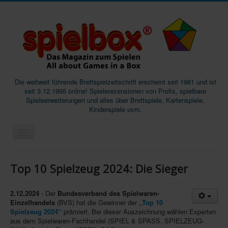
Die weltweit führende Brettspielzeitschrift erscheint seit 1981 und ist
seit 3.12.1995 online! Spielerezensionen von Profis, spielbare
Spieleerweiterungen und alles über Brettspiele, Kartenspiele,
Kinderspiele uvm.
Start
Top 10 Spielzeug 2024: Die Sieger
Magazine
Abos/Subscriptions
2.12.2024
- Der
Bundesverband des Spielwaren-
Einzelhandels
(BVS) hat die Gewinner der
„Top 10
Podcast
Spielzeug 2024“
prämiert. Bei dieser Auszeichnung wählen Experten
aus dem Spielwaren-Fachhandel (SPIEL & SPASS, SPIELZEUG-
SpieleMag