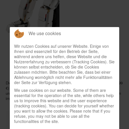
We use cookies
Wir nutzen Cookies auf unserer Website. Einige von
ihnen sind essenziell für den Betrieb der Seite,
während andere uns helfen, diese Website und die
Nutzererfahrung zu verbessern (Tracking Cookies). Sie
können selbst entscheiden, ob Sie die Cookies
zulassen möchten. Bitte beachten Sie, dass bei einer
Ablehnung womöglich nicht mehr alle Funktionalitäten
der Seite zur Verfügung stehen.
Die
Modellbahn-Startpackung „Weihnachten“
(ab 6 Jahren / 149,99
€) von
Märklin Start up
schickt eine Lok sowie je einen Passagier-
We use cookies on our website. Some of them are
und Güterwaggon im Weihnachtsdesign auf weiß glitzernde Schienen
essential for the operation of the site, while others help
im Schnee-Look.
us to improve this website and the user experience
(tracking cookies). You can decide for yourself whether
you want to allow the cookies. Please note that if you
refuse, you may not be able to use all the
functionalities of the site.
.