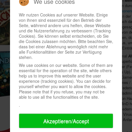
We use cookies
Hochbegabtenorganisation
Men
die Pandemie den Zeitplan dur
nach den
besten Zweipersonens
Wir nutzen Cookies auf unserer Website. Einige
Spieldauer
die Finalisten in de
von ihnen sind essenziell für den Betrieb der
auf sich warten ließen. Auch d
Seite, während andere uns helfen, diese Website
im April wurde kürzlich abgesa
und die Nutzererfahrung zu verbessern (Tracking
immer nicht wie gewohnt von d
Cookies). Sie können selbst entscheiden, ob Sie
die Lupe genommen werden, doc
die Cookies zulassen möchten. Bitte beachten Sie,
genügend Kennerspiele aus, u
dass bei einer Ablehnung womöglich nicht mehr
Nominiertenliste
mit acht Einträ
alle Funktionalitäten der Seite zur Verfügung
Darunter finden sich diesmal
A
stehen.
Brasini, A. Tinto und S. Luperto
We use cookies on our website. Some of them are
Palace
von Carsten Lauber (Fe
essential for the operation of the site, while others
Alexander Pfister (Game's Up)
help us to improve this website and the user
(Eagle Gryphon / Skellig Game
experience (tracking cookies). You can decide for
Lashin (Cosmodrome Games / 
yourself whether you want to allow the cookies.
von Daniele Tascini und Federic
Please note that if you refuse, you may not be
Underwater Cities
von Vladimí
able to use all the functionalities of the site.
sowie
Zoocracy
von Simon Haa
auf
Facebook
zu lesen. MinD h
.
Frühjahr von seinen Mitglieder
natürlich von der weiteren Vir
Küren will man die Sieger Anfa
Akzeptieren/Accept
_____