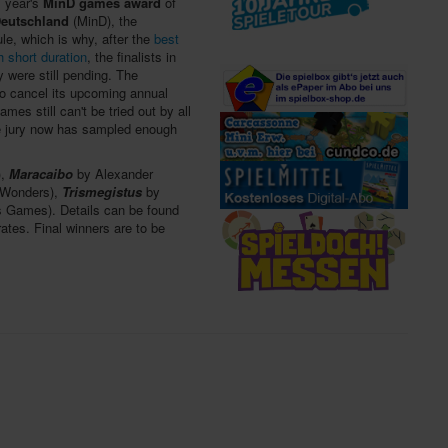
s year's
MinD games award
of
Deutschland
(MinD), the
e, which is why, after the
best
h short duration
, the finalists in
 were still pending. The
to cancel its upcoming annual
mes still can't be tried out by all
 jury now has sampled enough
),
Maracaibo
by Alexander
 Wonders),
Trismegistus
by
 Games). Details can be found
ates. Final winners are to be