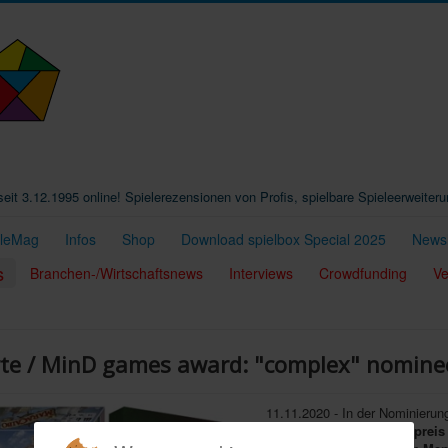
t seit 3.12.1995 online! Spielerezensionen von Profis, spielbare Spieleerweiter
eleMag
Infos
Shop
Download spielbox Special 2025
Newsl
s
Branchen-/Wirtschaftsnews
Interviews
Crowdfunding
Ve
rte / MinD games award: "complex" nomine
11.11.2020 - In der Nominierun
diesjährigen
MinD-Spielepreis