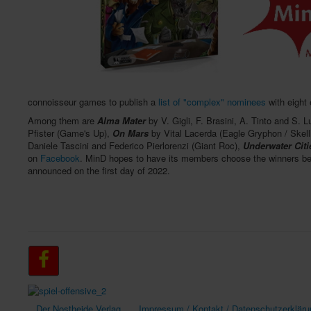
connoisseur games to publish a
list of "complex" nominees
with eight 
Among them are
Alma Mater
by V. Gigli, F. Brasini, A. Tinto and S. L
Pfister (Game's Up),
On Mars
by Vital Lacerda (Eagle Gryphon / Skel
Daniele Tascini and Federico Pierlorenzi (Giant Roc),
Underwater Citi
on
Facebook
. MinD hopes to have its members choose the winners begin
announced on the first day of 2022.
Der Nostheide Verlag
Impressum / Kontakt / Datenschutzerkläru