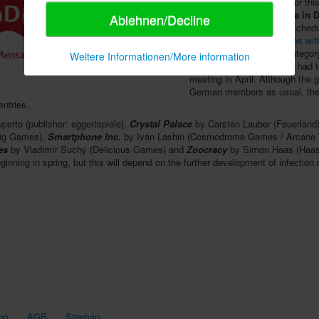
In the nomination phase for thi
the high IQ society
Mensa in 
Ablehnen/Decline
pandemic had upset the schedul
two-player games and titles wit
the
"complex games"
category
Weitere Informationen/More information
organisation recently also had 
meeting in April. Although the ga
German members as usual, the
entries.
uperto (publisher: eggertspiele),
Crystal Palace
by Carsten Lauber (Feuerland
lig Games),
Smartphone Inc.
by Ivan Lashin (Cosmodrome Games / Arcane
es
by Vladimír Suchý (Delicious Games) and
Zoocracy
by Simon Haas (Haas
ning in spring, but this will depend on the further development of infection r
ng
AGB
Sitemap