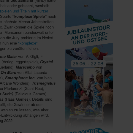
sa in Deutschland
(MinD) hatte
cheinander gebracht, weshalb
pielen und Titeln mit kurzer
r Sparte
"komplexe Spiele"
noch
as nächste Mensa-Jahrestreffen
gt. Zwar können die Spiele noch
en Mensanern bundesweit unter
h die Jury probierte im Herbst
m nun eine
"komplexe"
gen zu veröffentlichen.
lma Mater
von V. Gigli, F.
 (Verlag: eggertspiele),
Crystal
uerland),
Maracaibo
von
,
On Mars
von Vital Lacerda
s),
Smartphone Inc.
von Ivan
Arcane Wonders),
Trismegistus
o Pierlorenzi (Giant Roc),
r Suchý (Delicious Games)
s (Haas Games). Details sind
offt, die Gewinner ab dem
n wählen zu lassen, was aber
us-Entwicklung abhängen wird.
ng 2022.