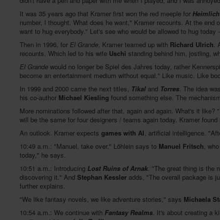
didn't have a pen and paper with me when I played, and I was annoyed
It was 35 years ago that Kramer first won the red meeple for
Heimlich
number, I thought. What does he want," Kramer recounts. At the end of
want to hug everybody." Let's see who would be allowed to hug today - 
Then in 1996, for
El Grande
, Kramer teamed up with
Richard Ulrich
. 
recounts. Which led to his wife
Uschi
standing behind him, jostling, w
El Grande
would no longer be Spiel des Jahres today, rather Kenners
become an entertainment medium without equal." Like music. Like book
In 1999 and 2000 came the next titles,
Tikal
and
Torres
. The idea was
his co-author
Michael Kiesling
found something else. The mechanis
More nominations followed after that, again and again. What's it like
will be the same for four designers / teams again today. Kramer found it
An outlook. Kramer expects
games with AI
, artificial intelligence. "
10:49 a.m.: "Manuel, take over," Löhlein says to
Manuel Fritsch
, who
today," he says.
10:51 a.m.: Introducing
Lost Ruins of Arnak
. "The great thing is the m
discovering it." And
Stephan Kessler
adds, "The overall package is ju
further explains.
"We like fantasy novels, we like adventure stories," says
Michaela S
10:54 a.m.: We continue with
Fantasy Realms
. It's about creating a