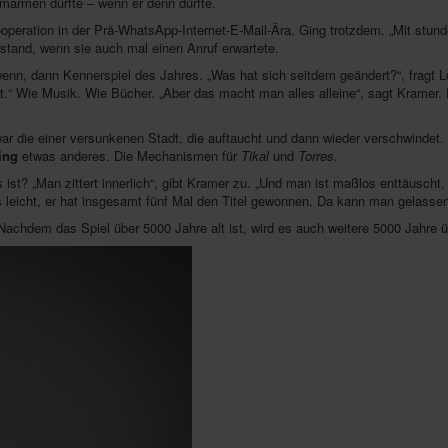
armen dürfte – wenn er denn dürfte.
operation in der Prä-WhatsApp-Internet-E-Mail-Ära. Ging trotzdem. „Mit stund
stand, wenn sie auch mal einen Anruf erwartete.
nn, dann Kennerspiel des Jahres. „Was hat sich seitdem geändert?“, fragt Löh
.“ Wie Musik. Wie Bücher. „Aber das macht man alles alleine“, sagt Kramer.
war die einer versunkenen Stadt, die auftaucht und dann wieder verschwindet.
ing
etwas anderes. Die Mechanismen für
Tikal
und
Torres
.
st? „Man zittert innerlich“, gibt Kramer zu. „Und man ist maßlos enttäuscht,
 leicht, er hat insgesamt fünf Mal den Titel gewonnen. Da kann man gelassen
 „Nachdem das Spiel über 5000 Jahre alt ist, wird es auch weitere 5000 Jahre 