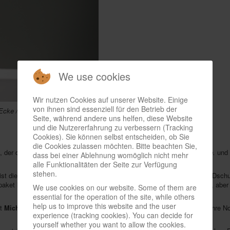
We use cookies
Wir nutzen Cookies auf unserer Website. Einige
von ihnen sind essenziell für den Betrieb der
cke / Spiel des Jahres)
Seite, während andere uns helfen, diese Website
und die Nutzererfahrung zu verbessern (Tracking
Cookies). Sie können selbst entscheiden, ob Sie
die Cookies zulassen möchten. Bitte beachten Sie,
, der die Nominierungszeremonie moderieren wird. „Ohne
Heimlich & Co.
und
dass bei einer Ablehnung womöglich nicht mehr
alle Funktionalitäten der Seite zur Verfügung
stehen.
 ist die Ausstattung“, sagt Juror
Nico Wagner
. „Man riecht förmlich den Dsch
ket ist einfach ideal.“ Der Mix der Mechanismen ist es. Nichts ist neu, aber 
We use cookies on our website. Some of them are
essential for the operation of the site, while others
help us to improve this website and the user
gt
Michaela Stachova
, die für ihren Mann
Michal Stach
auf der Bühne ihre N
experience (tracking cookies). You can decide for
yourself whether you want to allow the cookies.