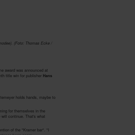
odee). (Foto: Thomas Ecke /
game award was announced at
h title win for publisher
Hans
ustemeyer holds hands, maybe to
ing for themselves in the
will continue. That's what
ention of the "Kramer bar". "I