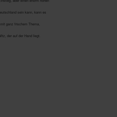
Einstieg, aber einen enorm hohen
 Deutschland sein kann, kann es
l mit ganz frischem Thema,
Witz, der auf der Hand liegt.