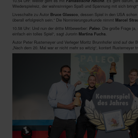
10.54 Uhr: Weiter geht es mit
Fantastische Reiche
. Es geht darum, a
Wiederspielreiz, der wahnsinnigen Spaß und Spannung mit sich bringt“
Liveschalte zu Autor
Bruce Glassco
, dessen Spiel in den USA schon v
überall erfolgreich sein.“ Die Nominierungsurkunde nimmt
Marcel Stra
10.58 Uhr: Und nun der dritte Mitbewerber:
Paleo
. Die große Frage ja,
einfach ein tolles Spiel“, sagt Jurorin
Martina Fuchs
.
Autor Peter Rustemeyer und Verleger Moritz Brunnhofer sind auf der
„Nach dem 20. Mal war er nicht mehr so witzig“, kontert Rustemeyer t