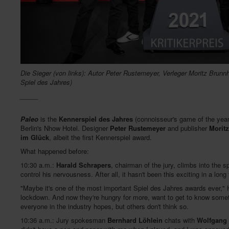
Die Sieger (von links): Autor Peter Rustemeyer, Verleger Moritz Brun
Spiel des Jahres)
_____
Paleo
is the
Kennerspiel des Jahres
(connoisseur's game of the year
Berlin's Nhow Hotel. Designer
Peter Rustemeyer
and publisher
Morit
im Glück
, albeit the first Kennerspiel award.
What happened before:
10:30 a.m.:
Harald Schrapers
, chairman of the jury, climbs into th
control his nervousness. After all, it hasn't been this exciting in a long 
"Maybe it's one of the most important Spiel des Jahres awards ever
lockdown. And now they're hungry for more, want to get to know someth
everyone in the industry hopes, but others don't think so.
10:36 a.m.: Jury spokesman
Bernhard Löhlein
chats with
Wolfgang