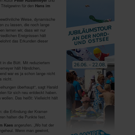
en Autor
Peter Rustemeyer
und
 Titelgewinn für den
Hans im
rgewöhnliche Weise, dynamische
en zu lassen, die noch lange
n lernen wir, dass wir nur
iedlichen Ereignissen hält
belohnt das Erkunden dieser
gt in die Bütt. Mit reduziertem
emeyer hält Händchen,
end war es ja schon lange nicht
s nicht.
rleihungen überhaupt“, sagt Harald
len für sich neu entdeckt haben.
ollen. Das heißt: Vielleicht hält
n: die Erfindung der Kramer-
ren halten die Punkte fest.
am Kaes
angerufen. „Wo hat der
engeheul. Wenn man gewinnt,