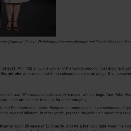
nhofer (Hans im Glück), Redakteur Johannes Natterer und Yvette
Vaessen (Asm
)
of 2021
. At 11:02 a.m., the winner of the world's second most important 
z Brunnhofer
were welcomed with luminous fountains on stage. It is the sevent
e speaker's box. With reduced audience, with mask, without hugs. And Peter R
time, there are no clear favorites for either category.
," Harald Schrapers comments. Because so many people have rediscovered gam
ing new and different. In other words, perhaps the gold-rush mood from 2020 
 Kramer
about
25 years of
El Grande
. And it's a hot topic right away: the inv