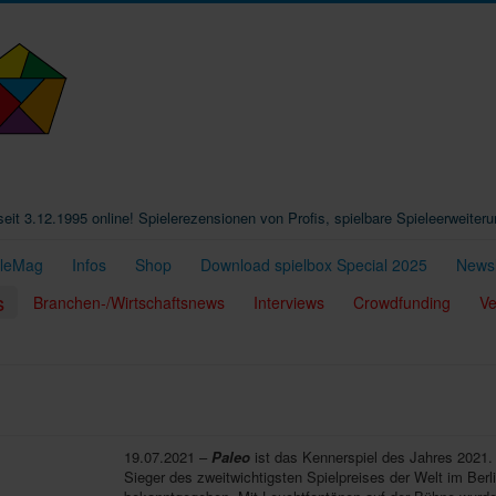
t seit 3.12.1995 online! Spielerezensionen von Profis, spielbare Spieleerweiter
eleMag
Infos
Shop
Download spielbox Special 2025
Newsl
s
Branchen-/Wirtschaftsnews
Interviews
Crowdfunding
Ve
19.07.2021 –
Paleo
ist das Kennerspiel des Jahres 2021.
Sieger des zweitwichtigsten Spielpreises der Welt im Berl