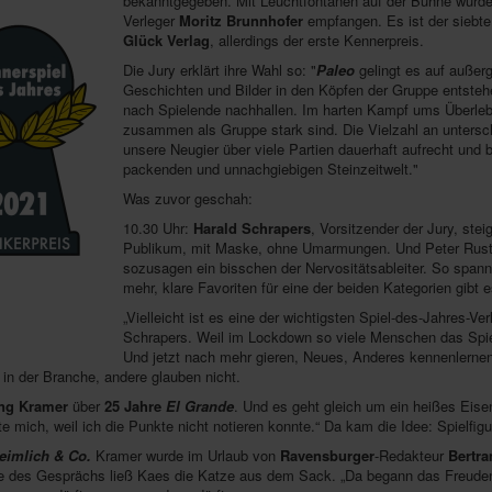
bekanntgegeben. Mit Leuchtfontänen auf der Bühne wurd
Verleger
Moritz Brunnhofer
empfangen. Es ist der siebte
Glück Verlag
, allerdings der erste Kennerpreis.
Die Jury erklärt ihre Wahl so: "
Paleo
gelingt es auf auße
Geschichten und Bilder in den Köpfen der Gruppe entsteh
nach Spielende nachhallen. Im harten Kampf ums Überlebe
zusammen als Gruppe stark sind. Die Vielzahl an untersch
unsere Neugier über viele Partien dauerhaft aufrecht und 
packenden und unnachgiebigen Steinzeitwelt."
Was zuvor geschah:
10.30 Uhr:
Harald Schrapers
, Vorsitzender der Jury, stei
Publikum, mit Maske, ohne Umarmungen. Und Peter Rust
sozusagen ein bisschen der Nervositätsableiter. So spann
mehr, klare Favoriten für eine der beiden Kategorien gibt e
„Vielleicht ist es eine der wichtigsten Spiel-des-Jahres-Ve
Schrapers. Weil im Lockdown so viele Menschen das Spie
Und jetzt nach mehr gieren, Neues, Anderes kennenlernen w
in der Branche, andere glauben nicht.
ng Kramer
über
25 Jahre
El Grande
. Und es geht gleich um ein heißes Eise
te mich, weil ich die Punkte nicht notieren konnte.“ Da kam die Idee: Spielfigu
eimlich & Co.
Kramer wurde im Urlaub von
Ravensburger
-Redakteur
Bertr
nde des Gesprächs ließ Kaes die Katze aus dem Sack. „Da begann das Freud