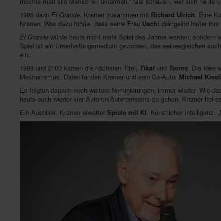
möchte man alle Menschen umarmen.“ Mal schauen, wer sich heute um
1996 dann
El Grande
, Kramer zusammen mit
Richard Ulrich
. Eine Ko
Kramer. Was dazu führte, dass seine Frau
Uschi
drängelnd hinter ihm 
El Grande
würde heute nicht mehr Spiel des Jahres werden, sondern we
Spiel ist ein Unterhaltungsmedium geworden, das seinesgleichen sucht
ein.
1999 und 2000 kamen die nächsten Titel,
Tikal
und
Torres
. Die Idee 
Mechanismus. Dabei fanden Kramer und sein Co-Autor
Michael Kiesl
Es folgten danach noch weitere Nominierungen, immer wieder. Wie das i
heute auch wieder vier Autoren/Autorenteams so gehen. Kramer fiel es
Ein Ausblick. Kramer erwartet
Spiele mit KI
, Künstlicher Intelligenz.