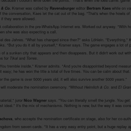
 because I couldn't write down the points." That's when the idea came: game
 & Co.
Kramer was called by
Ravensburger
editor
Bertram Kaes
while on va
 the conversation, Kaes let the cat out of the bag. "That's when the howls of
if they were allowed.
A collaboration in the pre-WhatsApp Internet era. Worked out anyway. "With h
hen she was also expecting a call.
piel des Jahres. "What has changed since then?" asks Löhlein. "Everything,
s. "But you do it all by yourself," Kramer says. The game engages a lot of 
 of a sunken city that appears and then disappears. But it didn't work out 
ms for
Tikal
and
Torres
.
? "You tremble inside," Kramer admits. "And you're disappointed beyond measur
 easy; he has won the title a total of five times. You can be calm about that. 
After the game is over 5000 years old, it will also survive another 5000 years."
 will moderate the nomination ceremony. "Without
Heimlich & Co.
and
El Gra
aterial," juror
Nico Wagner
says. "You can literally smell the jungle. You get
st ideal." It's the mix of mechanisms. Nothing is new, but the way it was con
tachova
, who accepts the nomination certificate on stage, also for her co-au
 kingdom from seven cards. "It has a very easy entry point, but a huge replay a