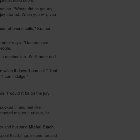
 pieces keep score.
cation. "Where did he get my
 joy started. When you win, you
ours of phone calls," Kramer
" Kramer says. "Games have
people.
with a mechanism. So Kramer and
e when it doesn't pan out." That
"I can indulge."
nde
, I wouldn't be on the jury
 sucked in and feel like
structed makes it unique, he
thor and husband
Michal Stach
.
ppeal that brings insane fun and