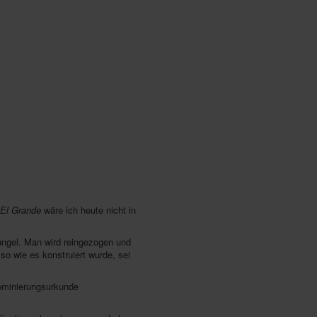
El Grande
wäre ich heute nicht in
ungel. Man wird reingezogen und
so wie es konstruiert wurde, sei
ominierungsurkunde