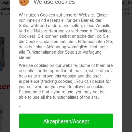
We use cookies
n Wallace
(Verlag: Kosmos),
Arche Nova
von
Mathias Wigge
(Feuerland),
Bo
 Lacerda
(Skellig) und
Merw
von
Fabio Lopiano
(Giant Roc). Jetzt sind die M
e Favoriten abzustimmen. Die Sieger werden jedoch erst Anfang 2023 gekürt. (
Wir nutzen Cookies auf unserer Website. Einige
von ihnen sind essenziell für den Betrieb der
Seite, während andere uns helfen, diese Website
und die Nutzererfahrung zu verbessern (Tracking
Cookies). Sie können selbst entscheiden, ob Sie
die Cookies zulassen möchten. Bitte beachten Sie,
dass bei einer Ablehnung womöglich nicht mehr
alle Funktionalitäten der Seite zur Verfügung
stehen.
We use cookies on our website. Some of them are
essential for the operation of the site, while others
help us to improve this website and the user
experience (tracking cookies). You can decide for
yourself whether you want to allow the cookies.
Please note that if you refuse, you may not be
able to use all the functionalities of the site.
.
Akzeptieren/Accept