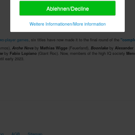
Ablehnen/Decline
Weitere Informationen/More information
two-player games
, six titles have now made it to the final round of the
"compl
osmos),
Arche Nova
by
Mathias Wigge
(Feuerland),
Boonlake
by
Alexander 
rw
by
Fabio Lopiano
(Giant Roc). Now, members of the high IQ society
Mens
til early 2023.
ng
AGB
Sitemap