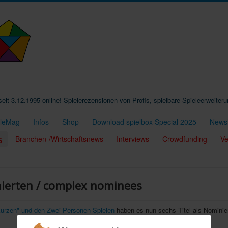
t seit 3.12.1995 online! Spielerezensionen von Profis, spielbare Spieleerweiter
eleMag
Infos
Shop
Download spielbox Special 2025
Newsl
s
Branchen-/Wirtschaftsnews
Interviews
Crowdfunding
Ve
nierten / complex nominees
kurzen" und den Zwei-Personen-Spielen
haben es nun sechs Titel als Nominier