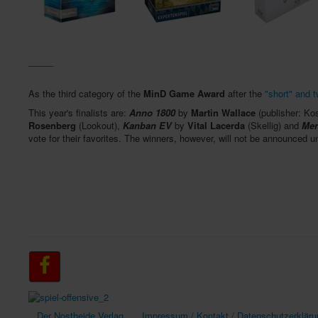
_____
As the third category of the
MinD Game Award
after the
"short" and 
This year's finalists are:
Anno 1800
by
Martin Wallace
(publisher: K
Rosenberg
(Lookout),
Kanban EV
by
Vital Lacerda
(Skellig) and
Me
vote for their favorites. The winners, however, will not be announced un
Der Nostheide Verlag
Impressum / Kontakt / Datenschutzerkläru