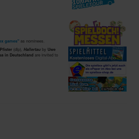
ex games"
as nominees.
Pfister
(dlp),
Hallertau
by
Uwe
a in Deutschland
are invited to