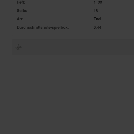
Heft:
1_00
Seite:
18
Art:
Titel
Durchschnittsnote-spielbox:
6,44