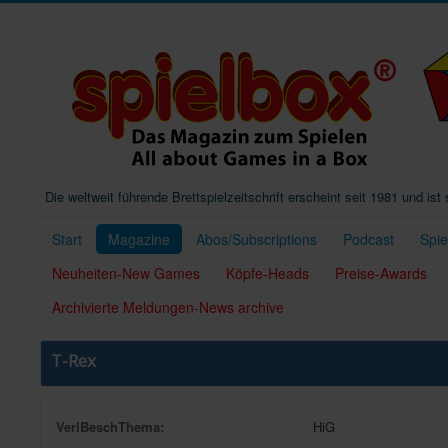
Die weltweit führende Brettspielzeitschrift erscheint seit 1981 und is
Start
Magazine
Abos/Subscriptions
Podcast
Spi
Neuheiten-New Games
Köpfe-Heads
Preise-Awards
Archivierte Meldungen-News archive
T-Rex
VerlBeschThema:
HiG