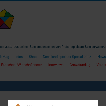
t seit 3.12.1995 online! Spielerezensionen von Profis, spielbare Spieleerweiter
eleMag
Infos
Shop
Download spielbox Special 2025
Newsl
Branchen-/Wirtschaftsnews
Interviews
Crowdfunding
Veran