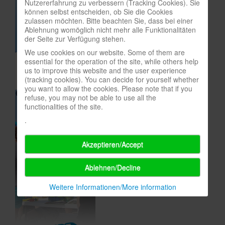
Nutzererfahrung zu verbessern (Tracking Cookies). Sie
können selbst entscheiden, ob Sie die Cookies
In eigener Sache-On our own behalf
zulassen möchten. Bitte beachten Sie, dass bei einer
Ablehnung womöglich nicht mehr alle Funktionalitäten
Archivierte Meldungen-News archive
der Seite zur Verfügung stehen.
We use cookies on our website. Some of them are
essential for the operation of the site, while others help
us to improve this website and the user experience
(tracking cookies). You can decide for yourself whether
you want to allow the cookies. Please note that if you
refuse, you may not be able to use all the
functionalities of the site.
.
Akzeptieren/Accept
Ablehnen/Decline
Weitere Informationen/More information