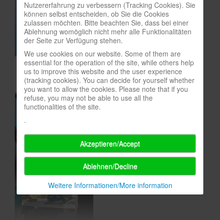
Nutzererfahrung zu verbessern (Tracking Cookies). Sie
In eigener Sache-On our own behalf
können selbst entscheiden, ob Sie die Cookies
zulassen möchten. Bitte beachten Sie, dass bei einer
Archivierte Meldungen-News archive
Ablehnung womöglich nicht mehr alle Funktionalitäten
der Seite zur Verfügung stehen.
We use cookies on our website. Some of them are
essential for the operation of the site, while others help
us to improve this website and the user experience
(tracking cookies). You can decide for yourself whether
you want to allow the cookies. Please note that if you
refuse, you may not be able to use all the
functionalities of the site.
.
Akzeptieren/Accept
Ablehnen/Decline
Weitere Informationen/More information