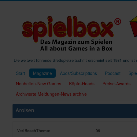
Die weltweit führende Brettspielzeitschrift erscheint seit 1981 und is
Start
Magazine
Abos/Subscriptions
Podcast
Spi
Neuheiten-New Games
Köpfe-Heads
Preise-Awards
Archivierte Meldungen-News archive
Arolsen
VerlBeschThema:
96