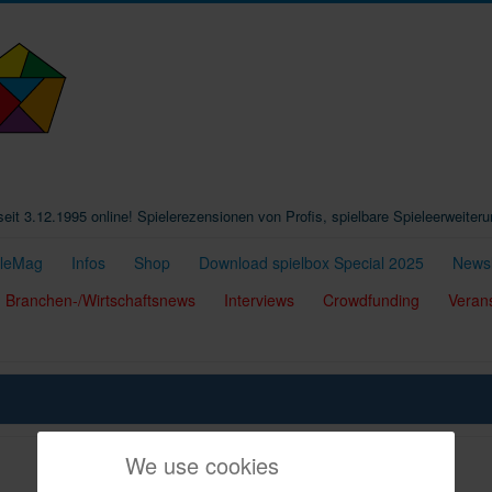
t seit 3.12.1995 online! Spielerezensionen von Profis, spielbare Spieleerweiter
eleMag
Infos
Shop
Download spielbox Special 2025
Newsl
Branchen-/Wirtschaftsnews
Interviews
Crowdfunding
Veran
We use cookies