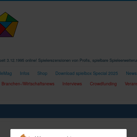
t seit 3.12.1995 online! Spielerezensionen von Profis, spielbare Spieleerweiter
eleMag
Infos
Shop
Download spielbox Special 2025
Newsl
Branchen-/Wirtschaftsnews
Interviews
Crowdfunding
Veran