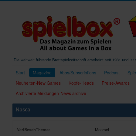
Die weltweit führende Brettspielzeitschrift erscheint seit 1981 und is
Start
Magazine
Abos/Subscriptions
Podcast
Spi
Neuheiten-New Games
Köpfe-Heads
Preise-Awards
Archivierte Meldungen-News archive
Nasca
VerlBeschThema:
Moorsel