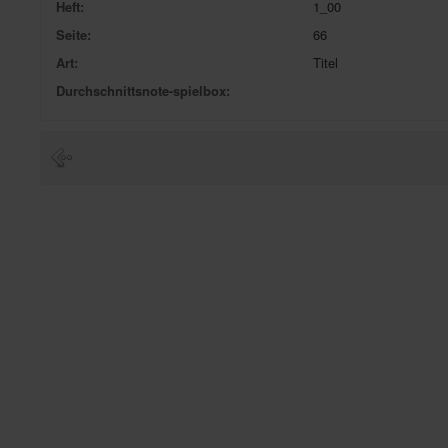
Heft:
1_00
Seite:
66
Art:
Titel
Durchschnittsnote-spielbox: