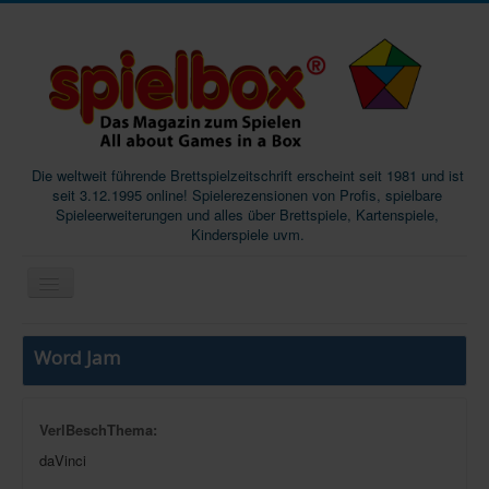
Die weltweit führende Brettspielzeitschrift erscheint seit 1981 und ist
seit 3.12.1995 online! Spielerezensionen von Profis, spielbare
Spieleerweiterungen und alles über Brettspiele, Kartenspiele,
Kinderspiele uvm.
Start
Word Jam
Magazine
Abos/Subscriptions
VerlBeschThema:
Podcast
daVinci
SpieleMag