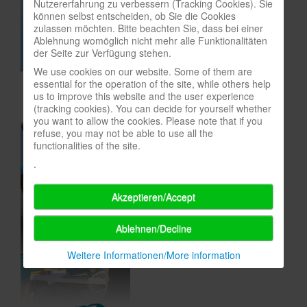
Nutzererfahrung zu verbessern (Tracking Cookies). Sie
können selbst entscheiden, ob Sie die Cookies
In eigener Sache-On our own behalf
zulassen möchten. Bitte beachten Sie, dass bei einer
Ablehnung womöglich nicht mehr alle Funktionalitäten
Archivierte Meldungen-News archive
der Seite zur Verfügung stehen.
We use cookies on our website. Some of them are
essential for the operation of the site, while others help
us to improve this website and the user experience
(tracking cookies). You can decide for yourself whether
you want to allow the cookies. Please note that if you
refuse, you may not be able to use all the
functionalities of the site.
.
Akzeptieren/Accept
Ablehnen/Decline
Weitere Informationen/More information