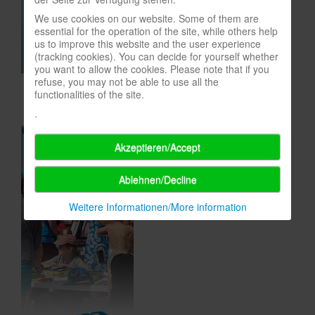
We use cookies on our website. Some of them are
In eigener Sache-On our own behalf
essential for the operation of the site, while others help
Archivierte Meldungen-News archive
us to improve this website and the user experience
(tracking cookies). You can decide for yourself whether
you want to allow the cookies. Please note that if you
refuse, you may not be able to use all the
functionalities of the site.
.
Akzeptieren/Accept
Ablehnen/Decline
Weitere Informationen/More information