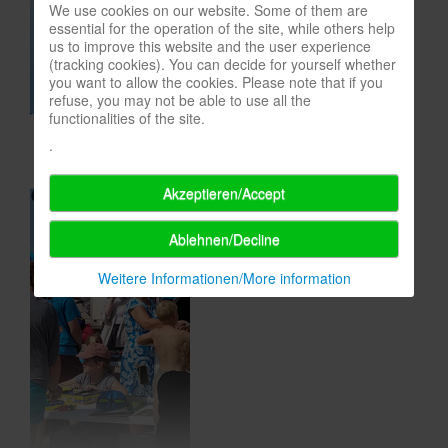
We use cookies on our website. Some of them are
In eigener Sache-On our own behalf
essential for the operation of the site, while others help
us to improve this website and the user experience
Archivierte Meldungen-News archive
(tracking cookies). You can decide for yourself whether
you want to allow the cookies. Please note that if you
refuse, you may not be able to use all the
functionalities of the site.
.
Akzeptieren/Accept
Ablehnen/Decline
Weitere Informationen/More information