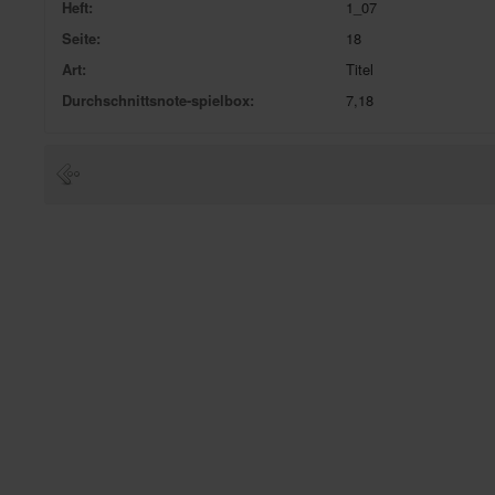
Heft:
1_07
Seite:
18
Art:
Titel
Durchschnittsnote-spielbox:
7,18