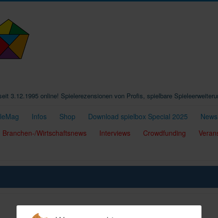
t seit 3.12.1995 online! Spielerezensionen von Profis, spielbare Spieleerweiter
eleMag
Infos
Shop
Download spielbox Special 2025
Newsl
Branchen-/Wirtschaftsnews
Interviews
Crowdfunding
Veran