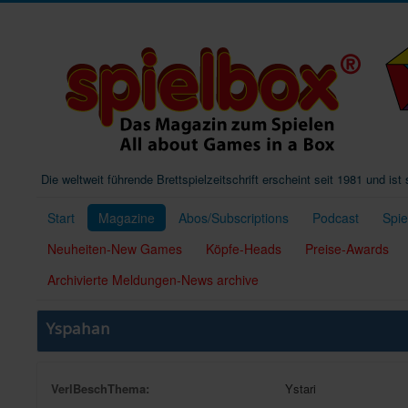
Die weltweit führende Brettspielzeitschrift erscheint seit 1981 und is
Start
Magazine
Abos/Subscriptions
Podcast
Spi
Neuheiten-New Games
Köpfe-Heads
Preise-Awards
Archivierte Meldungen-News archive
Yspahan
VerlBeschThema:
Ystari