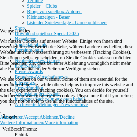
Termine
Spieler + Clubs
Blogs von spielbox-Autoren
Kleinanzeigen - Basar
Liste der Spieleverlage - Game publishers
Shop
We use cookies
Download spielbox Special 2025
Newsletter
Wir nutzen Cookies auf unserer Website. Einige von ihnen sind
Spieledatenbank
essenziell für den Betrieb der Seite, während andere uns helfen, diese
Premium login
Website und die Nutzererfahrung zu verbessern (Tracking Cookies).
Sie können selbst entscheiden, ob Sie die Cookies zulassen möchten.
Neuheiten-New Games
Bitte beachten Sie, dass bei einer Ablehnung womöglich nicht mehr
Köpfe-Heads
alle Funktionalitäten der Seite zur Verfügung stehen.
Preise-Awards
Branchen-/Wirtschaftsnews
We use cookies on our website. Some of them are essential for the
Interviews
operation of the site, while others help us to improve this website and
Crowdfunding
the user experience (tracking cookies). You can decide for yourself
Veranstaltungen-Events
whether you want to allow the cookies. Please note that if you refuse,
In eigener Sache-On our own behalf
you may not be able to use all the functionalities of the site.
Archivierte Meldungen-News archive
.
Ätsch
Akzeptieren/Accept
Ablehnen/Decline
Weitere Informationen/More information
VerlBeschThema:
Piatnik