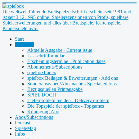
Die weltweit führende Brettspielzeitschrift erscheint seit 1981 und
ist seit 3.12.1995 online! Spielerezensionen von Profis, spielbare
Spieleerweiterungen und alles über Brettspiele, Kartenspiele,
Kinderspiele uvm.
Start
Magazine
Aktuelle Ausgabe - Current issue
Lastschriftformular
Erscheinungstermine - Publication dates
Abonnements/Subscriptions
spielboxfindex
spielbox Beilagen & Erweiterungen - Add ons
Sonderausgaben/Almanache - Special editons
Bezugsquellen Printausgabe
SPIEL DOCH!
Lieferproblem melden - Delivery problem
Die Topspiele der spielbox - Topgames
Kündigung Abo
Abos/Subscriptions
Podcast
SpieleMag
Infos