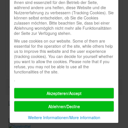
ihnen sind essenziell für den Betrieb der Seite,
Heft:
während andere uns helfen, diese Website und die
Infos
5_96
Nutzererfahrung zu verbessern (Tracking Cookies). Sie
können selbst entscheiden, ob Sie die Cookies
Shop
Seite:
zulassen möchten. Bitte beachten Sie, dass bei einer
Ablehnung womöglich nicht mehr alle Funktionalitäten
Download spielbox Special 2025
57
der Seite zur Verfügung stehen.
Newsletter
We use cookies on our website. Some of them are
Art:
essential for the operation of the site, while others help
Spieledatenbank
Titel
us to improve this website and the user experience
(tracking cookies). You can decide for yourself whether
Premium login
Durchschnittsnote-spielbox:
you want to allow the cookies. Please note that if you
refuse, you may not be able to use all the
Neuheiten-New Games
functionalities of the site.
Köpfe-Heads
.
Preise-Awards
Akzeptieren/Accept
Branchen-/Wirtschaftsnews
Interviews
Ablehnen/Decline
Crowdfunding
Weitere Informationen/More information
Veranstaltungen-Events