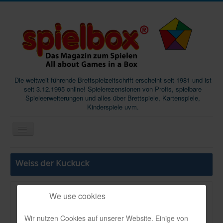
Die weltweit führende Brettspielzeitschrift erscheint seit 1981 und ist
seit 3.12.1995 online! Spielerezensionen von Profis, spielbare
Spieleerweiterungen und alles über Brettspiele, Kartenspiele,
Kinderspiele uvm.
Start
Weiss der Kuckuck
Magazine
Abos/Subscriptions
We use cookies
VerlBeschThema:
Podcast
Unix
Wir nutzen Cookies auf unserer Website. Einige von
SpieleMag