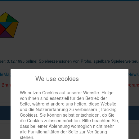
t seit 3.12.1995 online! Spielerezensionen von Profis, spielbare Spieleerweiter
eleMag
Infos
Shop
Download spielbox Special 2025
Newsl
We use cookies
Branchen-/Wirtschaftsnews
Interviews
Crowdfunding
Veran
Wir nutzen Cookies auf unserer Website. Einige
von ihnen sind essenziell für den Betrieb der
Seite, während andere uns helfen, diese Website
und die Nutzererfahrung zu verbessern (Tracking
Cookies). Sie können selbst entscheiden, ob Sie
die Cookies zulassen möchten. Bitte beachten Sie,
dass bei einer Ablehnung womöglich nicht mehr
alle Funktionalitäten der Seite zur Verfügung
stehen.