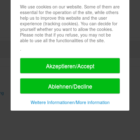
We use cookies on our website. Some of them are
essential for the operation of the site, while others
help us to improve this website and the user
experience (tracking cookies). You can decide for
yourself whether you want to allow the cookies.
Please note that if you refuse, you may not be
able to use all the functionalities of the site.
.
Akzeptieren/Accept
Ablehnen/Decline
ng
AGB
Sitemap
Weitere Informationen/More information