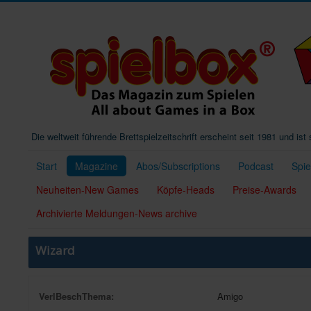
Die weltweit führende Brettspielzeitschrift erscheint seit 1981 und is
Start
Magazine
Abos/Subscriptions
Podcast
Spi
Neuheiten-New Games
Köpfe-Heads
Preise-Awards
Archivierte Meldungen-News archive
Wizard
VerlBeschThema:
Amigo