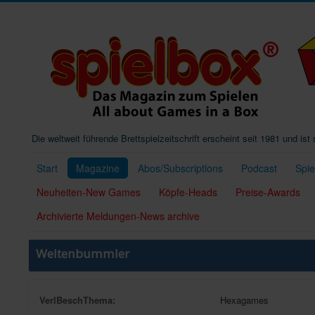
Die weltweit führende Brettspielzeitschrift erscheint seit 1981 und is
Start
Magazine
Abos/Subscriptions
Podcast
Spi
Neuheiten-New Games
Köpfe-Heads
Preise-Awards
Archivierte Meldungen-News archive
Weltenbummler
VerlBeschThema:
Hexagames