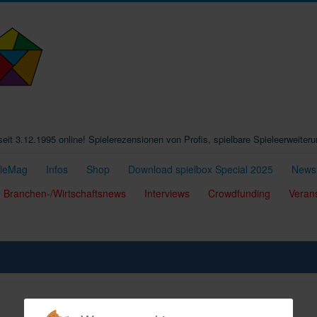
t seit 3.12.1995 online! Spielerezensionen von Profis, spielbare Spieleerweiter
eleMag
Infos
Shop
Download spielbox Special 2025
Newsl
Branchen-/Wirtschaftsnews
Interviews
Crowdfunding
Veran