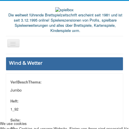
Die weltweit führende Brettspielzeitschrift erscheint seit 1981 und ist
seit 3.12.1995 online! Spielerezensionen von Profis, spielbare
Spieleerweiterungen und alles über Brettspiele, Kartenspiele,
Kinderspiele uvm.
Start
Wind & Wetter
Magazine
Abos/Subscriptions
VerlBeschThema:
Podcast
Jumbo
SpieleMag
Heft:
Infos
1_92
Shop
Seite:
We use cookies
Download spielbox Special 2025
10
Wir nutzen Cookies auf unserer Website. Einige von ihnen sind essenziell für