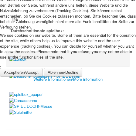
den Betrieb der Seite, während andere uns helfen, diese Website und die
Newsletter
Art:
Nutzererfahrung zu verbessern (Tracking Cookies). Sie können selbst
entscheiden, ob Sie die Cookies zulassen möchten. Bitte beachten Sie, dass
Spieledatenbank
Titel
bei einer Ablehnung womöglich nicht mehr alle Funktionalitäten der Seite zur
Verfügung stehen.
Premium login
Durchschnittsnote-spielbox:
We use cookies on our website. Some of them are essential for the operation
Neuheiten-New Games
of the site, while others help us to improve this website and the user
experience (tracking cookies). You can decide for yourself whether you want
Köpfe-Heads
to allow the cookies. Please note that if you refuse, you may not be able to
use all the functionalities of the site.
Preise-Awards
.
Branchen-/Wirtschaftsnews
Akzeptieren/Accept
Ablehnen/Decline
Weitere Informationen/More information
Interviews
Crowdfunding
Veranstaltungen-Events
In eigener Sache-On our own behalf
Archivierte Meldungen-News archive