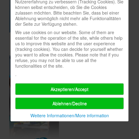
Nutzererfahrung zu verbessern (Tracking Cookies). Sie
können selbst entscheiden, ob Sie die Cookies
In eigener Sache-On our own behalf
zulassen möchten. Bitte beachten Sie, dass bei einer
Ablehnung womöglich nicht mehr alle Funktionalitäten
Archivierte Meldungen-News archive
der Seite zur Verfügung stehen.
We use cookies on our website. Some of them are
essential for the operation of the site, while others help
us to improve this website and the user experience
(tracking cookies). You can decide for yourself whether
you want to allow the cookies. Please note that if you
refuse, you may not be able to use all the
functionalities of the site.
.
Akzeptieren/Accept
Ablehnen/Decline
Weitere Informationen/More information