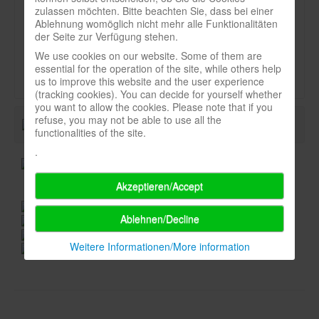
zulassen möchten. Bitte beachten Sie, dass bei einer
Newsletter
Art:
Ablehnung womöglich nicht mehr alle Funktionalitäten
der Seite zur Verfügung stehen.
Spieledatenbank
We use cookies on our website. Some of them are
Durchschnittsnote-spielbox:
Premium login
essential for the operation of the site, while others help
us to improve this website and the user experience
Neuheiten-New Games
(tracking cookies). You can decide for yourself whether
you want to allow the cookies. Please note that if you
Köpfe-Heads
refuse, you may not be able to use all the
functionalities of the site.
Preise-Awards
.
Branchen-/Wirtschaftsnews
Akzeptieren/Accept
Interviews
Crowdfunding
Ablehnen/Decline
Veranstaltungen-Events
Weitere Informationen/More information
In eigener Sache-On our own behalf
Archivierte Meldungen-News archive