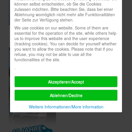
können selbst entscheiden, ob Sie die Cookies
In eigener Sache-On our own behalf
zulassen möchten. Bitte beachten Sie, dass bei einer
Ablehnung womöglich nicht mehr alle Funktionalitäten
Archivierte Meldungen-News archive
der Seite zur Verfügung stehen.
We use cookies on our website. Some of them are
essential for the operation of the site, while others help
us to improve this website and the user experience
(tracking cookies). You can decide for yourself whether
you want to allow the cookies. Please note that if you
refuse, you may not be able to use all the
functionalities of the site.
.
Akzeptieren/Accept
Ablehnen/Decline
Weitere Informationen/More information