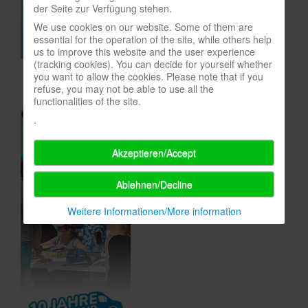
der Seite zur Verfügung stehen.
In eigener Sache-On our own behalf
We use cookies on our website. Some of them are
essential for the operation of the site, while others help
Archivierte Meldungen-News archive
us to improve this website and the user experience
(tracking cookies). You can decide for yourself whether
you want to allow the cookies. Please note that if you
refuse, you may not be able to use all the
functionalities of the site.
.
Akzeptieren/Accept
Ablehnen/Decline
Weitere Informationen/More information