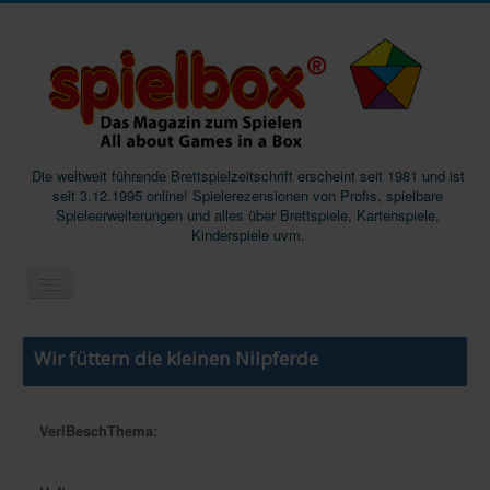
Die weltweit führende Brettspielzeitschrift erscheint seit 1981 und ist
seit 3.12.1995 online! Spielerezensionen von Profis, spielbare
Spieleerweiterungen und alles über Brettspiele, Kartenspiele,
Kinderspiele uvm.
Start
Wir füttern die kleinen Nilpferde
Magazine
Abos/Subscriptions
VerlBeschThema:
Podcast
SpieleMag