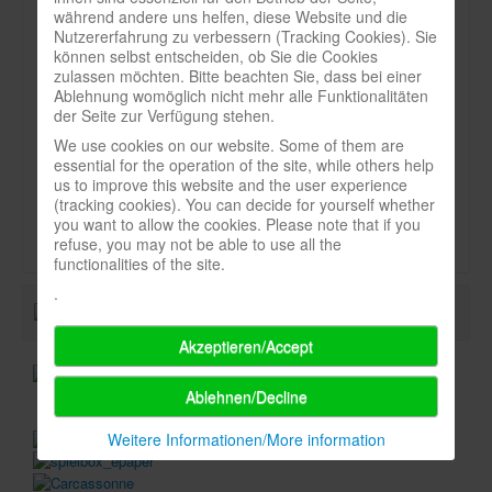
Heft:
während andere uns helfen, diese Website und die
4_84
Infos
Nutzererfahrung zu verbessern (Tracking Cookies). Sie
können selbst entscheiden, ob Sie die Cookies
Shop
Seite:
zulassen möchten. Bitte beachten Sie, dass bei einer
Ablehnung womöglich nicht mehr alle Funktionalitäten
56
Download spielbox Special 2025
der Seite zur Verfügung stehen.
We use cookies on our website. Some of them are
Newsletter
Art:
essential for the operation of the site, while others help
Spieledatenbank
us to improve this website and the user experience
(tracking cookies). You can decide for yourself whether
Durchschnittsnote-spielbox:
Premium login
you want to allow the cookies. Please note that if you
refuse, you may not be able to use all the
Neuheiten-New Games
functionalities of the site.
.
Köpfe-Heads
Preise-Awards
Akzeptieren/Accept
Branchen-/Wirtschaftsnews
Ablehnen/Decline
Interviews
Weitere Informationen/More information
Crowdfunding
Veranstaltungen-Events