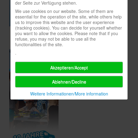
der Seite zur Verfügung stehen.
In eigener Sache-On our own behalf
We use cookies on our website. Some of them are
essential for the operation of the site, while others help
Archivierte Meldungen-News archive
us to improve this website and the user experience
(tracking cookies). You can decide for yourself whether
you want to allow the cookies. Please note that if you
refuse, you may not be able to use all the
functionalities of the site.
.
Akzeptieren/Accept
Ablehnen/Decline
Weitere Informationen/More information