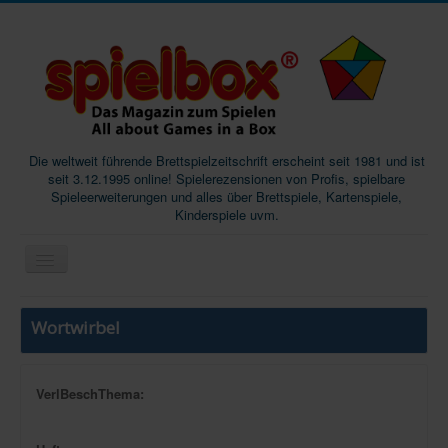
Die weltweit führende Brettspielzeitschrift erscheint seit 1981 und ist
seit 3.12.1995 online! Spielerezensionen von Profis, spielbare
Spieleerweiterungen und alles über Brettspiele, Kartenspiele,
Kinderspiele uvm.
Start
Wortwirbel
Magazine
Abos/Subscriptions
VerlBeschThema:
Podcast
SpieleMag