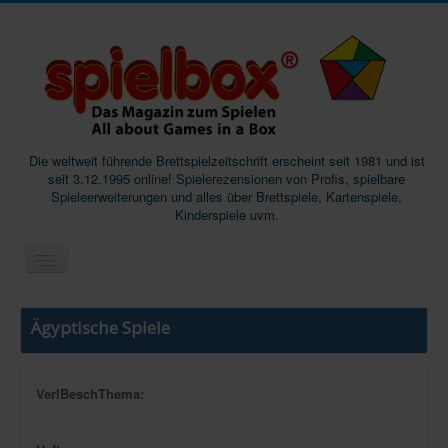
Die weltweit führende Brettspielzeitschrift erscheint seit 1981 und ist
seit 3.12.1995 online! Spielerezensionen von Profis, spielbare
Spieleerweiterungen und alles über Brettspiele, Kartenspiele,
Kinderspiele uvm.
Start
Ägyptische Spiele
Magazine
Abos/Subscriptions
VerlBeschThema:
Podcast
SpieleMag