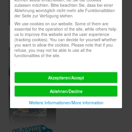
zulassen möchten. Bitte beachten Sie, dass bei einer
In eigener Sache-On our own behalf
Ablehnung womöglich nicht mehr alle Funktionalitäten
der Seite zur Verfügung stehen.
Archivierte Meldungen-News archive
We use cookies on our website. Some of them are
essential for the operation of the site, while others help
us to improve this website and the user experience
(tracking cookies). You can decide for yourself whether
you want to allow the cookies. Please note that if you
refuse, you may not be able to use all the
functionalities of the site.
.
Akzeptieren/Accept
Ablehnen/Decline
Weitere Informationen/More information