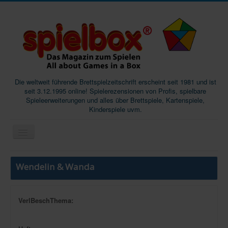
Die weltweit führende Brettspielzeitschrift erscheint seit 1981 und ist
seit 3.12.1995 online! Spielerezensionen von Profis, spielbare
Spieleerweiterungen und alles über Brettspiele, Kartenspiele,
Kinderspiele uvm.
Start
Wendelin & Wanda
Magazine
Abos/Subscriptions
VerlBeschThema:
Podcast
SpieleMag