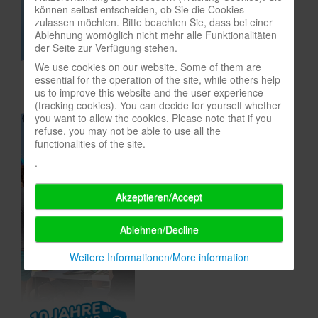
können selbst entscheiden, ob Sie die Cookies
In eigener Sache-On our own behalf
zulassen möchten. Bitte beachten Sie, dass bei einer
Ablehnung womöglich nicht mehr alle Funktionalitäten
Archivierte Meldungen-News archive
der Seite zur Verfügung stehen.
We use cookies on our website. Some of them are
essential for the operation of the site, while others help
us to improve this website and the user experience
(tracking cookies). You can decide for yourself whether
you want to allow the cookies. Please note that if you
refuse, you may not be able to use all the
functionalities of the site.
.
Akzeptieren/Accept
Ablehnen/Decline
Weitere Informationen/More information