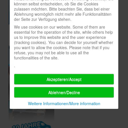
können selbst entscheiden, ob Sie die Cookies
In eigener Sache-On our own behalf
zulassen möchten. Bitte beachten Sie, dass bei einer
Ablehnung womöglich nicht mehr alle Funktionalitäten
Archivierte Meldungen-News archive
der Seite zur Verfügung stehen.
We use cookies on our website. Some of them are
essential for the operation of the site, while others help
us to improve this website and the user experience
(tracking cookies). You can decide for yourself whether
you want to allow the cookies. Please note that if you
refuse, you may not be able to use all the
functionalities of the site.
.
Akzeptieren/Accept
Ablehnen/Decline
Weitere Informationen/More information