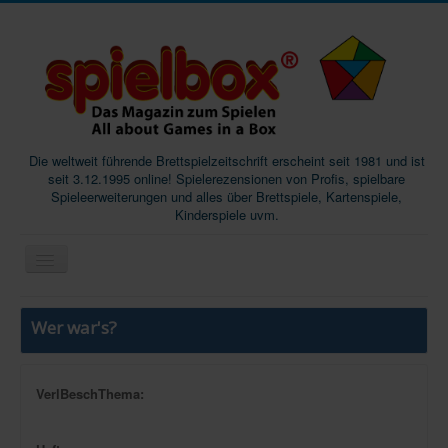
Die weltweit führende Brettspielzeitschrift erscheint seit 1981 und ist
seit 3.12.1995 online! Spielerezensionen von Profis, spielbare
Spieleerweiterungen und alles über Brettspiele, Kartenspiele,
Kinderspiele uvm.
Start
Wer war's?
Magazine
Abos/Subscriptions
VerlBeschThema:
Podcast
SpieleMag