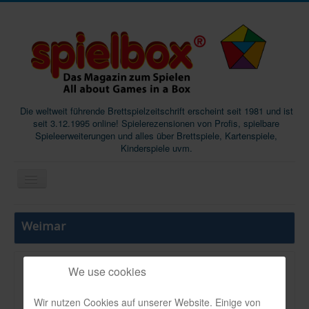
Die weltweit führende Brettspielzeitschrift erscheint seit 1981 und ist
seit 3.12.1995 online! Spielerezensionen von Profis, spielbare
Spieleerweiterungen und alles über Brettspiele, Kartenspiele,
Kinderspiele uvm.
Start
Weimar
Magazine
Abos/Subscriptions
We use cookies
VerlBeschThema:
Podcast
WB
Wir nutzen Cookies auf unserer Website. Einige von
SpieleMag