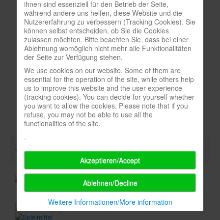
ihnen sind essenziell für den Betrieb der Seite,
Heft:
während andere uns helfen, diese Website und die
Infos
1_97
Nutzererfahrung zu verbessern (Tracking Cookies). Sie
können selbst entscheiden, ob Sie die Cookies
Shop
Seite:
zulassen möchten. Bitte beachten Sie, dass bei einer
Ablehnung womöglich nicht mehr alle Funktionalitäten
Download spielbox Special 2025
50
der Seite zur Verfügung stehen.
Newsletter
We use cookies on our website. Some of them are
Art:
essential for the operation of the site, while others help
Spieledatenbank
Titel
us to improve this website and the user experience
(tracking cookies). You can decide for yourself whether
Premium login
Durchschnittsnote-spielbox:
you want to allow the cookies. Please note that if you
refuse, you may not be able to use all the
Neuheiten-New Games
functionalities of the site.
Köpfe-Heads
.
Preise-Awards
Akzeptieren/Accept
Branchen-/Wirtschaftsnews
Interviews
Ablehnen/Decline
Crowdfunding
Weitere Informationen/More information
Veranstaltungen-Events