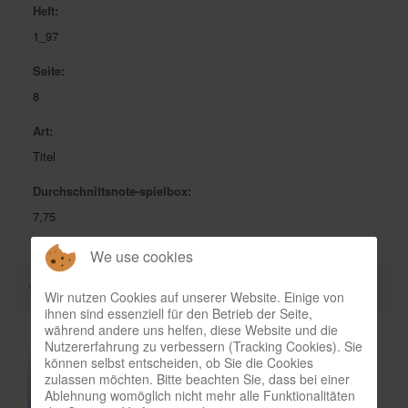
Heft:
Infos
1_97
Shop
Seite:
Download spielbox Special 2025
8
Newsletter
Art:
Spieledatenbank
Titel
Premium login
Durchschnittsnote-spielbox:
Neuheiten-New Games
7,75
Köpfe-Heads
We use cookies
Preise-Awards
Wir nutzen Cookies auf unserer Website. Einige von
Branchen-/Wirtschaftsnews
ihnen sind essenziell für den Betrieb der Seite,
während andere uns helfen, diese Website und die
Interviews
Nutzererfahrung zu verbessern (Tracking Cookies). Sie
können selbst entscheiden, ob Sie die Cookies
Crowdfunding
zulassen möchten. Bitte beachten Sie, dass bei einer
Ablehnung womöglich nicht mehr alle Funktionalitäten
Veranstaltungen-Events