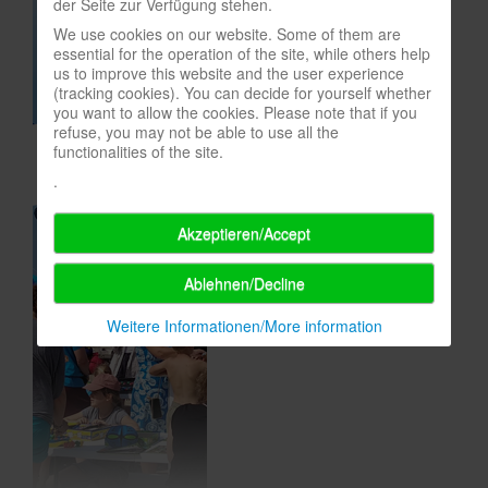
der Seite zur Verfügung stehen.
In eigener Sache-On our own behalf
We use cookies on our website. Some of them are
essential for the operation of the site, while others help
Archivierte Meldungen-News archive
us to improve this website and the user experience
(tracking cookies). You can decide for yourself whether
you want to allow the cookies. Please note that if you
refuse, you may not be able to use all the
functionalities of the site.
.
Akzeptieren/Accept
Ablehnen/Decline
Weitere Informationen/More information