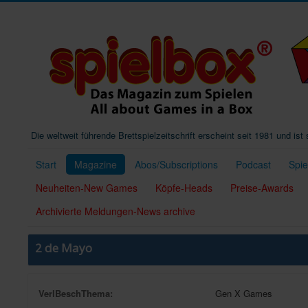
Die weltweit führende Brettspielzeitschrift erscheint seit 1981 und is
Start
Magazine
Abos/Subscriptions
Podcast
Spi
Neuheiten-New Games
Köpfe-Heads
Preise-Awards
Archivierte Meldungen-News archive
2 de Mayo
VerlBeschThema:
Gen X Games