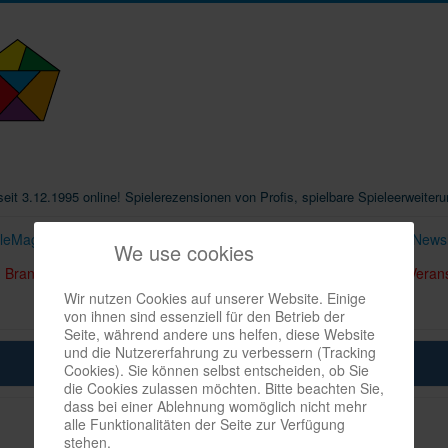
t seit 3.12.1995 online! Spielerezensionen von Profis, spielbare Spieleerweiter
eleMag
Infos
Shop
Download spielbox Special 2025
Newsl
We use cookies
Branchen-/Wirtschaftsnews
Interviews
Crowdfunding
Veran
Wir nutzen Cookies auf unserer Website. Einige
von ihnen sind essenziell für den Betrieb der
Seite, während andere uns helfen, diese Website
und die Nutzererfahrung zu verbessern (Tracking
Cookies). Sie können selbst entscheiden, ob Sie
die Cookies zulassen möchten. Bitte beachten Sie,
dass bei einer Ablehnung womöglich nicht mehr
alle Funktionalitäten der Seite zur Verfügung
stehen.