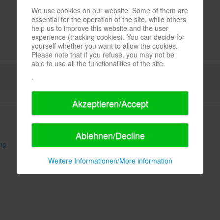
We use cookies on our website. Some of them are
essential for the operation of the site, while others
help us to improve this website and the user
experience (tracking cookies). You can decide for
yourself whether you want to allow the cookies.
Please note that if you refuse, you may not be
able to use all the functionalities of the site.
.
Akzeptieren/Accept
Ablehnen/Decline
ng
AGB
Sitemap
Weitere Informationen/More information